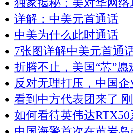
独家揭秘：美对华网络
详解：中美元首通话
中美为什么此时通话
7张图详解中美元首通
折腾不止，美国“芯”愿
反对无理打压，中国企
看到中方代表团来了 
如何看待英伟达RTX5
中国海警首次在黄岩岛