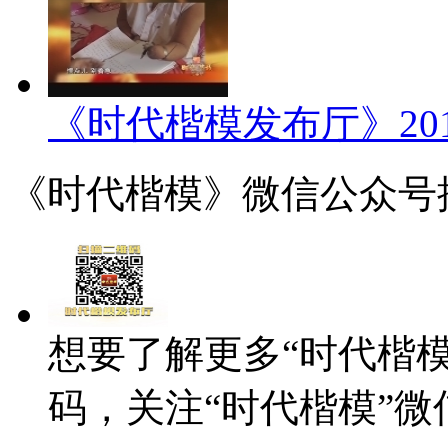
《时代楷模发布厅》2014
《时代楷模》微信公众号
想要了解更多“时代楷
码，关注“时代楷模”微