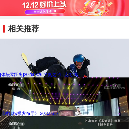
相关推荐
[体坛零距离]20260326 冬奥之约：苏翊鸣
《时代楷模发布厅》 20190617