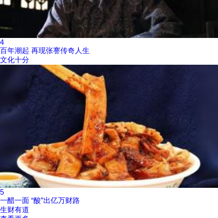
4
百年潮起 再现张謇传奇人生
文化十分
5
一醋一面 “酸”出亿万财路
生财有道