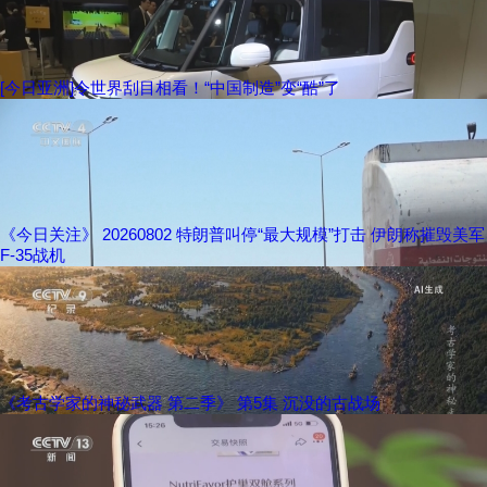
[今日亚洲]令世界刮目相看！“中国制造”变“酷”了
《今日关注》 20260802 特朗普叫停“最大规模”打击 伊朗称摧毁美军
F-35战机
《考古学家的神秘武器 第二季》 第5集 沉没的古战场