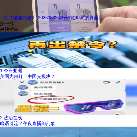
《每周质量报告》 20260802 揭开“假洋牌”的真面目
换一批
央视榜单
1
今日亚洲
美国为何盯上中国光模块？
2
法治在线
暗语引流？午夜直播间乱象