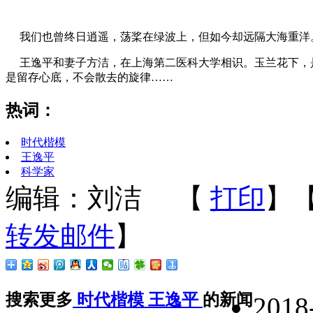
我们也曾终日逍遥，荡桨在绿波上，但如今却远隔大海重洋
王逸平和妻子方洁，在上海第二医科大学相识。玉兰花下，
是留存心底，不会散去的旋律……
热词：
时代楷模
王逸平
科学家
编辑：刘洁
【
打印
】
转发邮件
】
搜索更多
时代楷模
王逸平
的新闻
2018