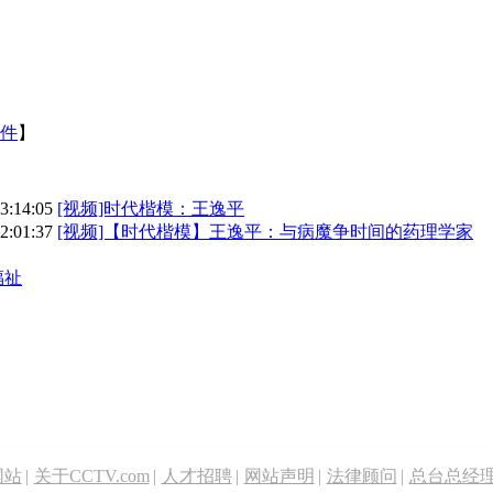
件
】
13:14:05
[视频]时代楷模：王逸平
02:01:37
[视频]【时代楷模】王逸平：与病魔争时间的药理学家
福祉
网站
|
关于CCTV.com
|
人才招聘
|
网站声明
|
法律顾问
|
总台总经