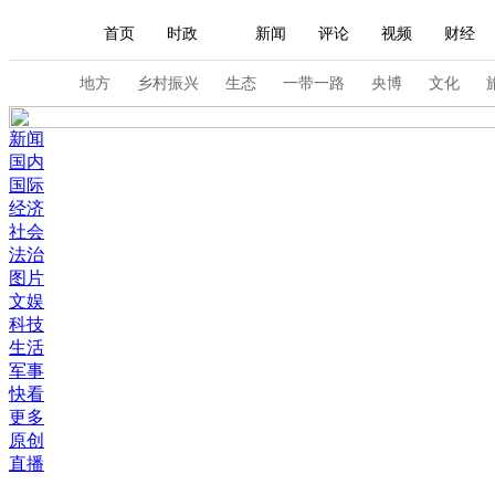
首页
时政
新闻
评论
视频
财经
人民领袖习近平
直播
海外频道
片库
iPanda
栏目大全
联播+
English
中国领导人
节目单
Монгол
听音
央视快评
微视频
习
地方
乡村振兴
生态
一带一路
央博
文化
新闻
总台春晚
网络春晚
共产党员网
秧纪录
国内
国际
经济
社会
新闻
国内
国际
评论
经济
军事
法治
图片
人民领袖习近平
联播+
热解读
天天学习
文娱
科技
视频
小央视频
小央直播
直播中国
熊猫
生活
军事
现场
前线
比划
快看
蓝海中国
新兵
快看
更多
体育
直播
竞猜
2026年世界杯
2026年
原创
直播
VIP会员
CCTV奥林匹克频道
生活体育大会