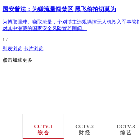
国安普法：为赚流量闯禁区 黑飞偷拍切莫为
为博取眼球、赚取流量，个别博主违规操控无人机闯入军事管
对其中潜藏的国家安全风险置若罔闻。
1
/
列表浏览
卡片浏览
点击加载更多
CCTV-1
CCTV-2
CCTV-3
综 合
财 经
综 艺