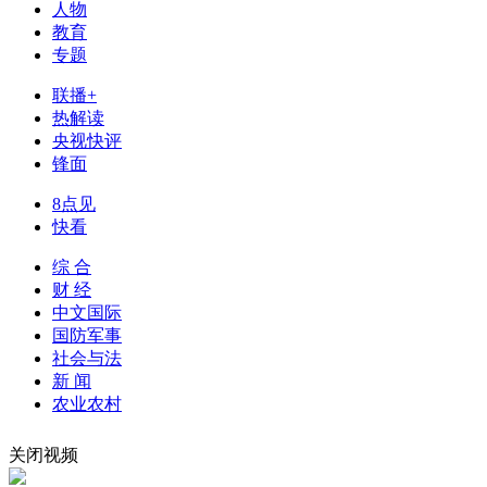
人物
教育
财经
教育
乡村振兴
生态环境
一带一路
专题
大国智造
大国展会
大国保险
云顶对话
联播+
热解读
央视快评
锋面
8点见
CCTV.节目官网
直播
节目单
栏目
片库
快看
综 合
财 经
中文国际
国防军事
社会与法
新 闻
农业农村
关闭视频