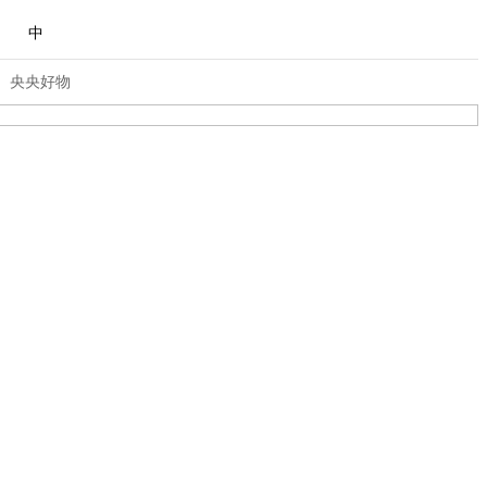
中
央央好物
合体育
亚冬会