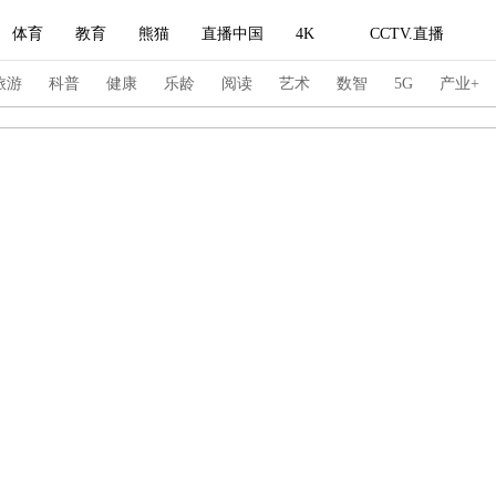
体育
教育
熊猫
直播中国
4K
CCTV.直播
式妙语
主持人
下载央视影音
热解读
天天学习
旅游
科普
健康
乐龄
阅读
艺术
数智
5G
产业+
纪录片网
国家大剧院
大型活动
科技
法治
文娱
人物
公益
图片
习式妙语
央视快评
央视网评
光华锐评
锋面
频道
VR/AR
4K专区
全景新闻
请入列
人生第一次
人生第二次
冬奥会
CBA
NBA
中超
国足
国际足球
网球
综
体育江湖
文化体育
冰雪道路
足球道路