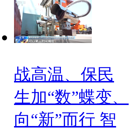
战高温、保民
生加“数”蝶变、
向“新”而行 智