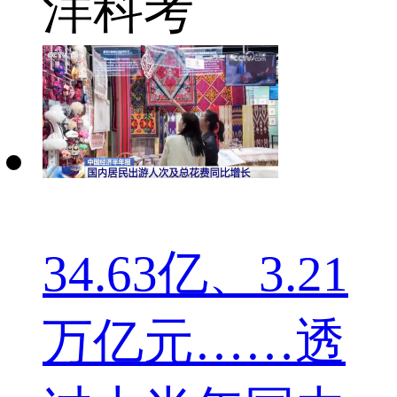
洋
科考
34.63亿、3.21
万亿元……透