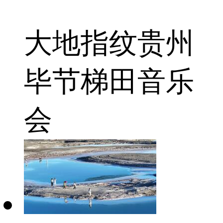
大地指纹
贵州
毕节
梯田音乐
会