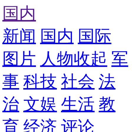
国内
新闻
国内
国际
图片
人物
收起
军
事
科技
社会
法
治
文娱
生活
教
育
经济
评论