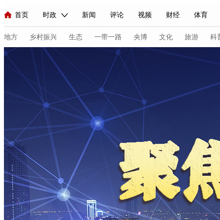
首页
时政
新闻
评论
视频
财经
体育
人民领袖习近平
直播
海外频道
片库
iPanda
栏目大全
联播+
English
中国领导人
节目单
Монгол
听音
央视快评
微视频
习式妙语
主持人
地方
乡村振兴
生态
一带一路
央博
文化
旅游
科
总台春晚
网络春晚
共产党员网
秧纪录
纪录片网
新闻
国内
国际
评论
经济
军事
科技
人民领袖习近平
联播+
热解读
天天学习
习式妙语
视频
小央视频
小央直播
直播中国
熊猫频道
V
现场
前线
比划
快看
蓝海中国
新兵请入列
体育
直播
竞猜
2026年世界杯
2026年冬奥会
C
VIP会员
CCTV奥林匹克频道
生活体育大会
体育江湖