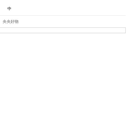
中
央央好物
合体育
亚冬会