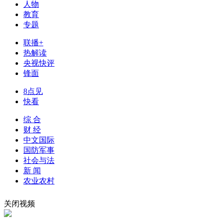
人物
教育
财经
教育
乡村振兴
生态环境
一带一路
专题
大国智造
大国展会
大国保险
云顶对话
联播+
热解读
央视快评
锋面
8点见
CCTV.节目官网
直播
节目单
栏目
片库
快看
综 合
财 经
中文国际
国防军事
社会与法
新 闻
农业农村
关闭视频