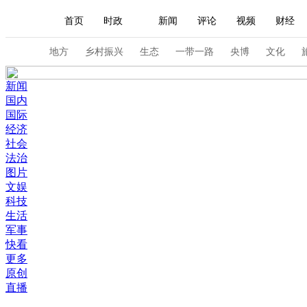
首页
时政
新闻
评论
视频
财经
人民领袖习近平
直播
海外频道
片库
iPanda
栏目大全
联播+
English
中国领导人
节目单
Монгол
听音
央视快评
微视频
习
地方
乡村振兴
生态
一带一路
央博
文化
新闻
总台春晚
网络春晚
共产党员网
秧纪录
国内
国际
经济
社会
新闻
国内
国际
评论
经济
军事
法治
图片
人民领袖习近平
联播+
热解读
天天学习
文娱
科技
视频
小央视频
小央直播
直播中国
熊猫
生活
军事
现场
前线
比划
快看
蓝海中国
新兵
快看
更多
体育
直播
竞猜
2026年世界杯
2026年
原创
直播
VIP会员
CCTV奥林匹克频道
生活体育大会