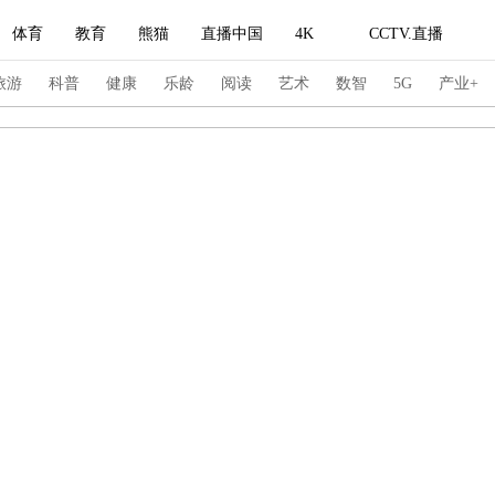
体育
教育
熊猫
直播中国
4K
CCTV.直播
式妙语
主持人
下载央视影音
热解读
天天学习
旅游
科普
健康
乐龄
阅读
艺术
数智
5G
产业+
纪录片网
国家大剧院
大型活动
科技
法治
文娱
人物
公益
图片
习式妙语
央视快评
央视网评
光华锐评
锋面
频道
VR/AR
4K专区
全景新闻
请入列
人生第一次
人生第二次
冬奥会
CBA
NBA
中超
国足
国际足球
网球
综
体育江湖
文化体育
冰雪道路
足球道路