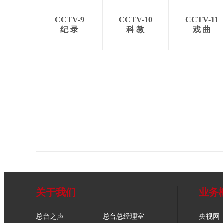
CCTV-9
CCTV-10
CCTV-11
纪 录
科 教
戏 曲
关于我们
业务
总台之声
总台总经理室
央视网