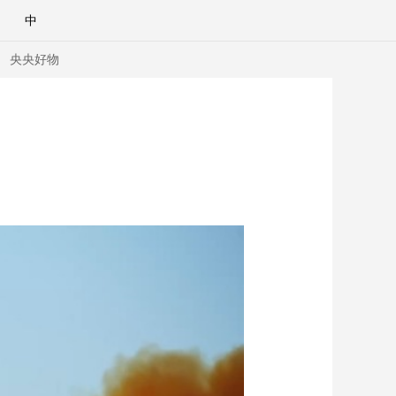
中
央央好物
合体育
亚冬会