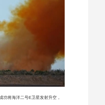
艺术
汽车
数智
5G
产业+
时尚
天气
才艺
网展
央央好物
，成功将海洋二号E卫星发射升空，