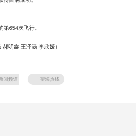
取得圆满成功。
第654次飞行。
郝明鑫 王泽涵 李欣媛）
新闻频道
望海热线