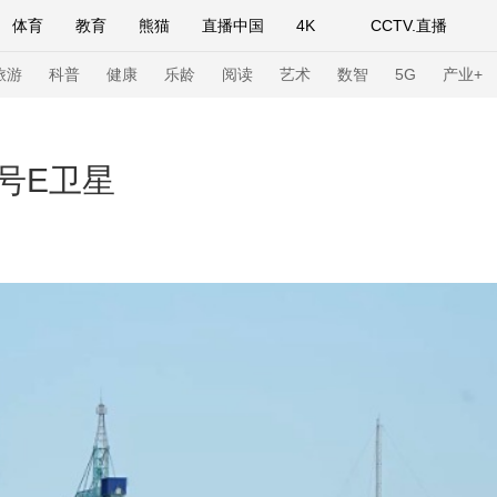
体育
教育
熊猫
直播中国
4K
CCTV.直播
式妙语
主持人
下载央视影音
热解读
天天学习
旅游
科普
健康
乐龄
阅读
艺术
数智
5G
产业+
纪录片网
国家大剧院
大型活动
号E卫星
科技
法治
文娱
人物
公益
图片
习式妙语
央视快评
央视网评
光华锐评
锋面
频道
VR/AR
4K专区
全景新闻
请入列
人生第一次
人生第二次
年冬奥会
CBA
NBA
中超
国足
国际足球
网球
综
体育江湖
文化体育
冰雪道路
足球道路