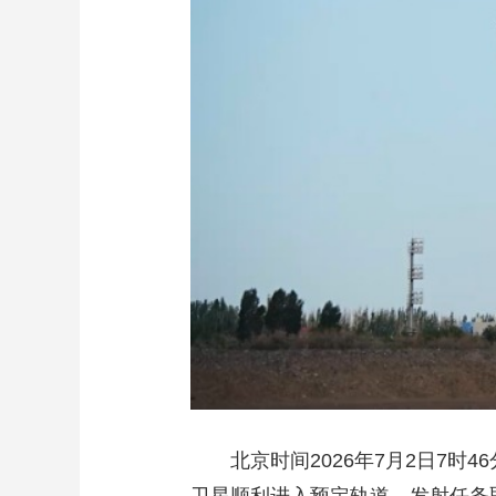
财经
教育
乡村振兴
生态环境
一带一路
大国智造
大国展会
大国保险
云顶对话
CCTV.节目官网
直播
节目单
栏目
片库
北京时间2026年7月2日7时