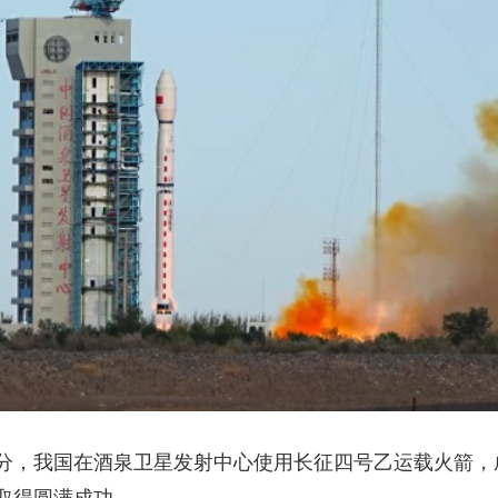
央博
非遗
文化
旅游
科普
健康
乐龄
阅读
云起
超级工厂
智敬中国
全民健康
颜选攻略
海洋
热播榜
总台企业白名单
46分，我国在酒泉卫星发射中心使用长征四号乙运载火箭