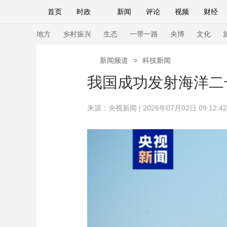
首页
时政
新闻
评论
视频
财经
人民领袖习近平
直播
海外频道
片库
iPanda
栏目大全
联播+
English
中国领导人
节目单
Монгол
听音
央视快评
微视频
习
地方
乡村振兴
生态
一带一路
央博
文化
新闻频道
>
科技新闻
总台春晚
网络春晚
共产党员网
秧纪录
我国成功发射海洋二
来源：
央视新闻
| 2026年07月02日 09:12:42
新闻
国内
国际
评论
经济
军事
人民领袖习近平
联播+
热解读
天天学习
视频
小央视频
小央直播
直播中国
熊猫
现场
前线
比划
快看
蓝海中国
新兵
体育
直播
竞猜
2026年世界杯
2026
VIP会员
CCTV奥林匹克频道
生活体育大会