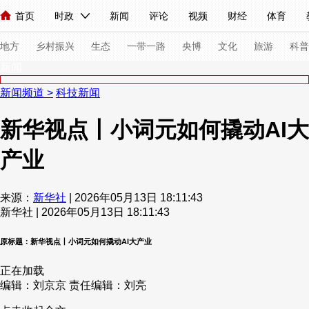
首页
时政
新闻
评论
视频
财经
体育
人民领袖习近平
直播
海外频道
片库
iPanda
栏目大全
联播+
English
中国领导人
节目单
Монгол
听音
央视快评
微视频
习式妙语
主持人
下
地方
乡村振兴
生态
一带一路
央博
文化
旅游
科普
新闻
新闻频道
>
科技新闻
总台春晚
网络春晚
共产党员网
秧纪录
纪录片网
新华视点丨小词元如何撬动AI大
产业
新闻
国内
国际
评论
经济
军事
科技
法
人民领袖习近平
联播+
热解读
天天学习
习式妙语
来源：
新华社
| 2026年05月13日 18:11:43
新华社 | 2026年05月13日 18:11:43
视频
小央视频
小央直播
直播中国
熊猫频道
V
现场
前线
比划
快看
蓝海中国
新兵请入列
原标题：新华视点丨小词元如何撬动AI大产业
正在加载
体育
直播
竞猜
2026年世界杯
2026年冬奥会
编辑：刘京京
责任编辑：刘亮
VIP会员
CCTV奥林匹克频道
生活体育大会
体育江湖