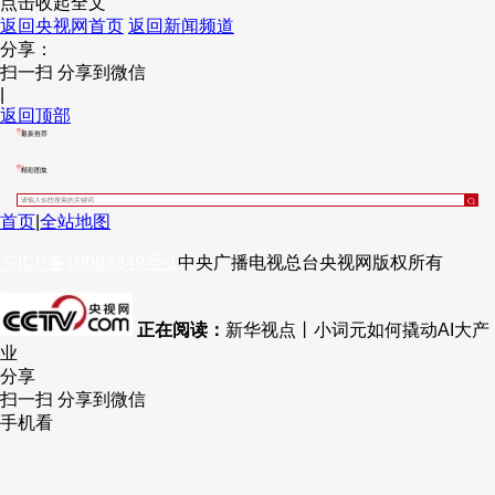
点击收起全文
返回央视网首页
返回新闻频道
财经
教育
乡村振兴
生态环境
一带一路
央博
分享：
扫一扫 分享到微信
大国智造
大国展会
大国保险
云顶对话
云起
超
|
返回顶部
最新推荐
精彩图集
CCTV.节目官网
直播
节目单
栏目
片库
热播榜
首页
|
全站地图
京ICP备10003349号-1
中央广播电视总台
央视网
版权所有
正在阅读：
新华视点丨小词元如何撬动AI大产
业
分享
扫一扫 分享到微信
手机看