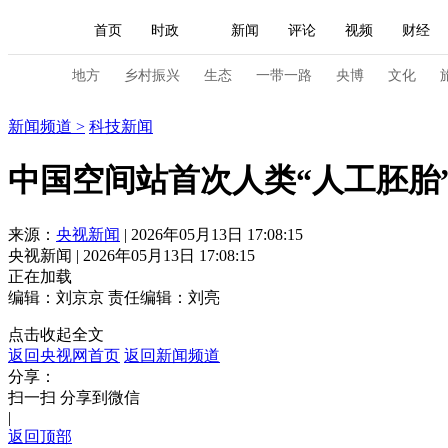
首页
时政
新闻
评论
视频
财经
人民领袖习近平
直播
海外频道
片库
iPanda
栏目大全
联播+
English
中国领导人
节目单
Монгол
听音
央视快评
微视频
习
地方
乡村振兴
生态
一带一路
央博
文化
新闻
新闻频道
>
科技新闻
总台春晚
网络春晚
共产党员网
秧纪录
中国空间站首次人类“人工胚胎
新闻
国内
国际
评论
经济
军事
来源：
央视新闻
| 2026年05月13日 17:08:15
央视新闻 | 2026年05月13日 17:08:15
人民领袖习近平
联播+
热解读
天天学习
正在加载
编辑：刘京京
责任编辑：刘亮
视频
小央视频
小央直播
直播中国
熊猫
点击收起全文
现场
前线
比划
快看
蓝海中国
新兵
返回央视网首页
返回新闻频道
分享：
体育
直播
竞猜
2026年世界杯
2026年
扫一扫 分享到微信
|
VIP会员
CCTV奥林匹克频道
生活体育大会
返回顶部