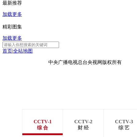
最新推荐
财经
教育
乡村振兴
生态环境
一带一路
加载更多
大国智造
大国展会
大国保险
云顶对话
精彩图集
加载更多
首页
|
全站地图
CCTV.节目官网
直播
节目单
栏目
片库
京ICP备10003349号-1
中央广播电视总台
央视网
版权所有
CCTV-1
CCTV-2
CCTV-3
综 合
财 经
综 艺