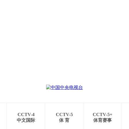
央博
非遗
文化
旅游
科普
健康
乐龄
阅读
云起
超级工厂
智敬中国
全民健康
颜选攻略
海洋
热播榜
总台企业白名单
CCTV-4
CCTV-5
CCTV-5+
中文国际
体 育
体育赛事