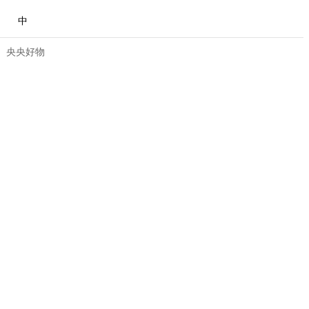
中
央央好物
合体育
亚冬会