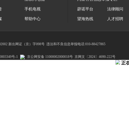
音
手机电视
辟谣平台
法律顾问
媒
帮助中心
望海热线
人才招聘
002 新出网证（京）字098号
违法和不良信息举报电话:010-88427865
003349号-1
京公网安备 11000002000018号
京网文〔2024〕4690-222号
正