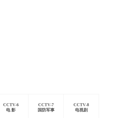
艺术
汽车
数智
5G
产业+
时尚
天气
才艺
网展
央央好物
CCTV-6
CCTV-7
CCTV-8
电 影
国防军事
电视剧