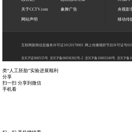
关于CCTV.com
象舞广告
央视影
网站声明
移动传
互联网新闻信息服务许可证10120170003
网上传播视听节目许可证号0102
京ICP证060535号
京ICP备06036302号-2
京ICP备10003349号
京ICP备10
类“人工胚胎”实验进展顺利
分享
扫一扫 分享到微信
手机看