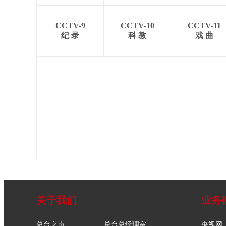
CCTV-9
CCTV-10
CCTV-11
纪 录
科 教
戏 曲
关于我们
业务
总台之声
总台总经理室
央视网