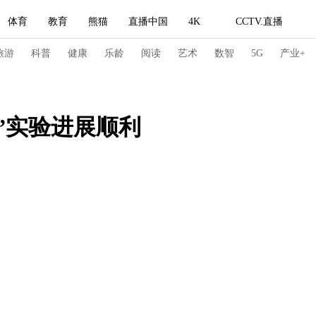
体育
教育
熊猫
直播中国
4K
CCTV.直播
式妙语
主持人
下载央视影音
热解读
天天学习
旅游
科普
健康
乐龄
阅读
艺术
数智
5G
产业+
纪录片网
国家大剧院
大型活动
”实验进展顺利
科技
法治
文娱
人物
公益
图片
习式妙语
央视快评
央视网评
光华锐评
锋面
频道
VR/AR
4K专区
全景新闻
请入列
人生第一次
人生第二次
冬奥会
CBA
NBA
中超
国足
国际足球
网球
综
体育江湖
文化体育
冰雪道路
足球道路