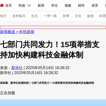
首页
时政
新闻
评论
视频
财经
体育
人民领袖习近平
直播
海外频道
片库
iPanda
栏目大全
联播+
English
中国领导人
节目单
Монгол
听音
央视快评
微视频
习式妙语
主持人
下
地方
乡村振兴
生态
一带一路
央博
文化
旅游
科普
新闻
新闻频道
>
科技新闻
总台春晚
网络春晚
共产党员网
秧纪录
纪录片网
七部门共同发力！15项举措支
持加快构建科技金融体制
新闻
国内
国际
评论
经济
军事
科技
法
人民领袖习近平
联播+
热解读
天天学习
习式妙语
来源：
新华社
| 2025年05月14日 16:28:32
新华社 | 2025年05月14日 16:28:32
视频
小央视频
小央直播
直播中国
熊猫频道
V
现场
前线
比划
快看
蓝海中国
新兵请入列
原标题：新华社权威快报丨七部门共同发力！15项举措支持加快构建科技金融体制
正在加载
体育
直播
竞猜
2026年世界杯
2026年冬奥会
VIP会员
CCTV奥林匹克频道
生活体育大会
体育江湖