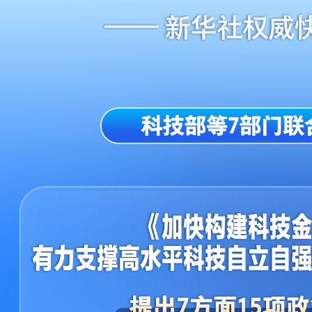
财经
教育
乡村振兴
生态环境
一带一路
央博
大国智造
大国展会
大国保险
云顶对话
云起
超
CCTV.节目官网
直播
节目单
栏目
片库
热播榜