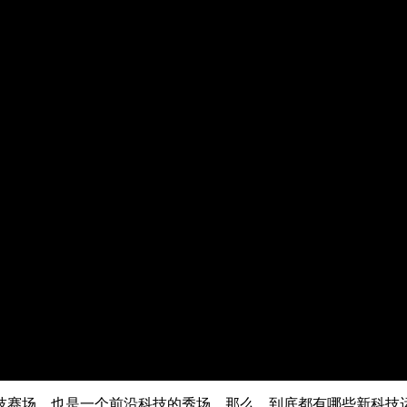
央博
非遗
文化
旅游
科普
健康
乐龄
阅读
云起
超级工厂
智敬中国
全民健康
颜选攻略
海洋
热播榜
总台企业白名单
赛场，也是一个前沿科技的秀场，那么，到底都有哪些新科技