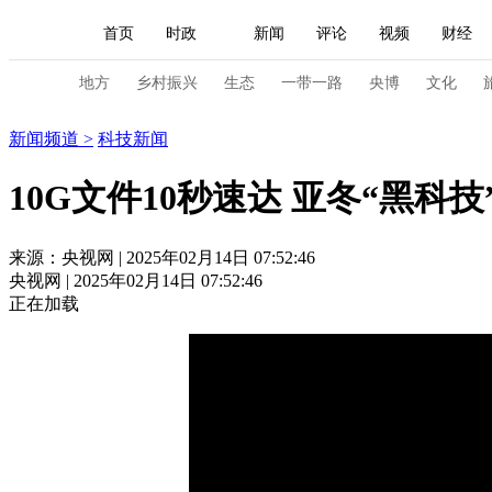
首页
时政
新闻
评论
视频
财经
人民领袖习近平
直播
海外频道
片库
iPanda
栏目大全
联播+
English
中国领导人
节目单
Монгол
听音
央视快评
微视频
习
地方
乡村振兴
生态
一带一路
央博
文化
新闻
新闻频道
>
科技新闻
总台春晚
网络春晚
共产党员网
秧纪录
10G文件10秒速达 亚冬“黑科
新闻
国内
国际
评论
经济
军事
来源：央视网 | 2025年02月14日 07:52:46
央视网 | 2025年02月14日 07:52:46
人民领袖习近平
联播+
热解读
天天学习
正在加载
视频
小央视频
小央直播
直播中国
熊猫
现场
前线
比划
快看
蓝海中国
新兵
体育
直播
竞猜
2026年世界杯
2026年
VIP会员
CCTV奥林匹克频道
生活体育大会