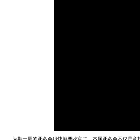
财经
教育
乡村振兴
生态环境
一带一路
大国智造
大国展会
大国保险
云顶对话
CCTV.节目官网
直播
节目单
栏目
片库
为期一周的亚冬会很快就要收官了，本届亚冬会不仅是竞技