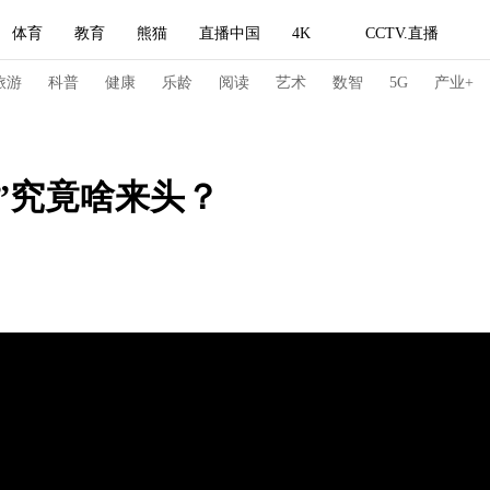
体育
教育
熊猫
直播中国
4K
CCTV.直播
式妙语
主持人
下载央视影音
热解读
天天学习
旅游
科普
健康
乐龄
阅读
艺术
数智
5G
产业+
纪录片网
国家大剧院
大型活动
技”究竟啥来头？
科技
法治
文娱
人物
公益
图片
习式妙语
央视快评
央视网评
光华锐评
锋面
频道
VR/AR
4K专区
全景新闻
请入列
人生第一次
人生第二次
冬奥会
CBA
NBA
中超
国足
国际足球
网球
综
体育江湖
文化体育
冰雪道路
足球道路