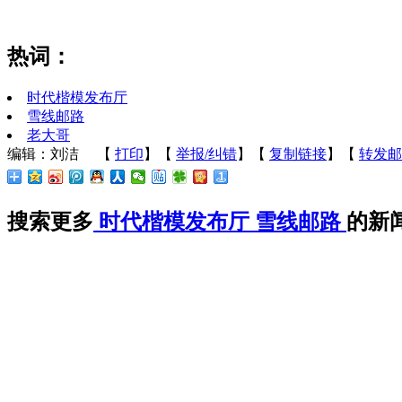
热词：
时代楷模发布厅
雪线邮路
老大哥
编辑：刘洁
【
打印
】【
举报/纠错
】【
复制链接
】【
转发邮
搜索更多
时代楷模发布厅
雪线邮路
的新