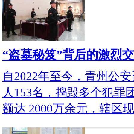
“盗墓秘笈”背后的激烈
自2022年至今，青州公
人153名，捣毁多个犯罪
额达 2000万余元，辖区