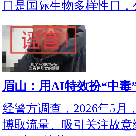
日是国际生物多样性日，
眉山：用AI特效扮“中
经警方调查，2026年5
博取流量、吸引关注故意