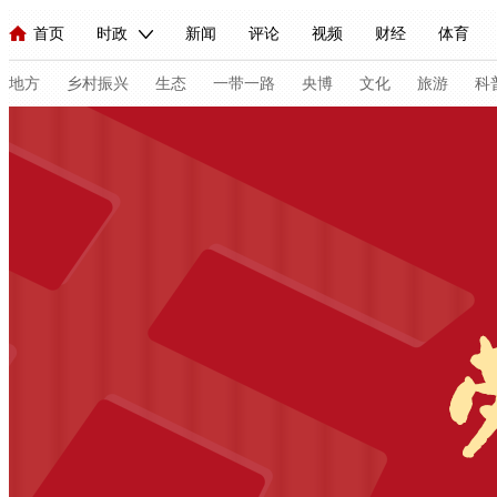
首页
时政
新闻
评论
视频
财经
体育
人民领袖习近平
直播
海外频道
片库
iPanda
栏目大全
联播+
English
中国领导人
节目单
Монгол
听音
央视快评
微视频
习式妙语
主持人
地方
乡村振兴
生态
一带一路
央博
文化
旅游
科
总台春晚
网络春晚
共产党员网
秧纪录
纪录片网
新闻
国内
国际
评论
经济
军事
科技
人民领袖习近平
联播+
热解读
天天学习
习式妙语
视频
小央视频
小央直播
直播中国
熊猫频道
V
现场
前线
比划
快看
蓝海中国
新兵请入列
体育
直播
竞猜
2026年世界杯
2026年冬奥会
C
VIP会员
CCTV奥林匹克频道
生活体育大会
体育江湖