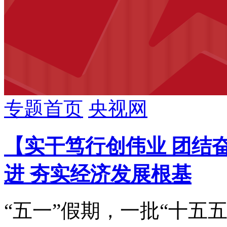
财经
教育
乡村振兴
生态环境
一带一路
央博
大国智造
大国展会
大国保险
云顶对话
云起
CCTV.节目官网
直播
节目单
栏目
片库
热播
专题首页
央视网
【实干笃行创伟业 团结
进 夯实经济发展根基
“五一”假期，一批“十五