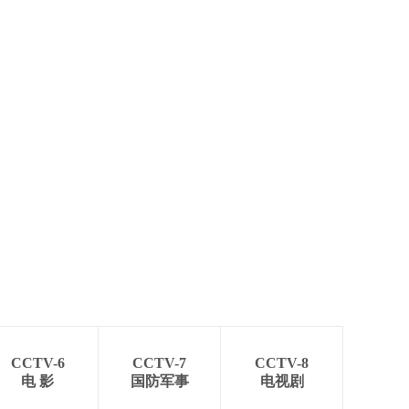
艺术
汽车
数智
5G
产业+
时尚
天气
才艺
网展
央央好物
CCTV-6
CCTV-7
CCTV-8
电 影
国防军事
电视剧