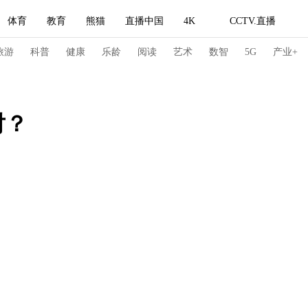
体育
教育
熊猫
直播中国
4K
CCTV.直播
式妙语
主持人
下载央视影音
热解读
天天学习
旅游
科普
健康
乐龄
阅读
艺术
数智
5G
产业+
纪录片网
国家大剧院
大型活动
对？
科技
法治
文娱
人物
公益
图片
习式妙语
央视快评
央视网评
光华锐评
锋面
频道
VR/AR
4K专区
全景新闻
请入列
人生第一次
人生第二次
冬奥会
CBA
NBA
中超
国足
国际足球
网球
综
体育江湖
文化体育
冰雪道路
足球道路