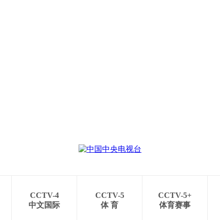
央博
非遗
文化
旅游
科普
健康
乐龄
阅读
云起
超级工厂
智敬中国
全民健康
颜选攻略
海洋
热播榜
总台企业白名单
CCTV-4
CCTV-5
CCTV-5+
中文国际
体 育
体育赛事