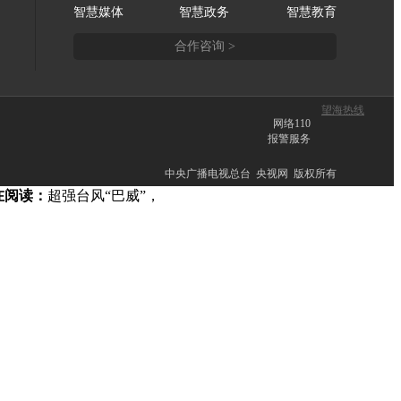
智慧媒体
智慧政务
智慧教育
合作咨询 >
望海热线
网络110
报警服务
中央广播电视总台 央视网 版权所有
在阅读：
超强台风“巴威”，