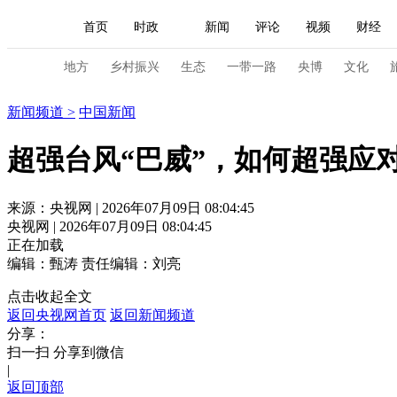
首页
时政
新闻
评论
视频
财经
人民领袖习近平
直播
海外频道
片库
iPanda
栏目大全
联播+
English
中国领导人
节目单
Монгол
听音
央视快评
微视频
习
地方
乡村振兴
生态
一带一路
央博
文化
新闻
新闻频道
>
中国新闻
总台春晚
网络春晚
共产党员网
秧纪录
超强台风“巴威”，如何超强应
新闻
国内
国际
评论
经济
军事
来源：央视网 | 2026年07月09日 08:04:45
央视网 | 2026年07月09日 08:04:45
人民领袖习近平
联播+
热解读
天天学习
正在加载
编辑：甄涛
责任编辑：刘亮
视频
小央视频
小央直播
直播中国
熊猫
点击收起全文
现场
前线
比划
快看
蓝海中国
新兵
返回央视网首页
返回新闻频道
分享：
体育
直播
竞猜
2026年世界杯
2026年
扫一扫 分享到微信
|
VIP会员
CCTV奥林匹克频道
生活体育大会
返回顶部