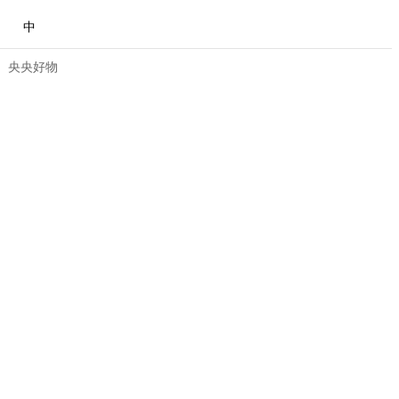
中
央央好物
合体育
亚冬会