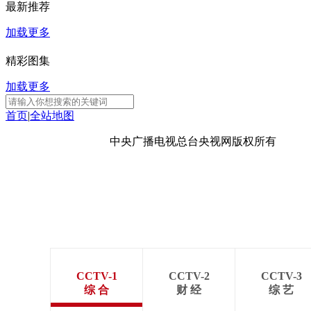
最新推荐
财经
教育
乡村振兴
生态环境
一带一路
加载更多
大国智造
大国展会
大国保险
云顶对话
精彩图集
加载更多
首页
|
全站地图
CCTV.节目官网
直播
节目单
栏目
片库
京ICP备10003349号-1
中央广播电视总台
央视网
版权所有
CCTV-1
CCTV-2
CCTV-3
综 合
财 经
综 艺