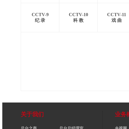
CCTV-9
CCTV-10
CCTV-11
纪 录
科 教
戏 曲
关于我们
业务
总台之声
总台总经理室
央视网