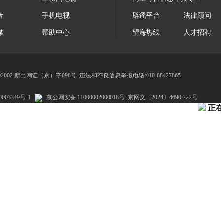
音
手机电视
辟谣平台
法律顾问
媒
帮助中心
望海热线
人才招聘
002 新出网证（京）字098号
违法和不良信息举报电话:010-88427865
003349号-1
京公网安备 11000002000018号
京网文〔2024〕4690-222号
正