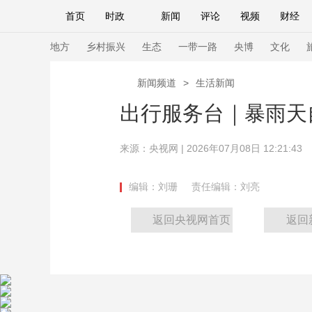
首页
时政
新闻
评论
视频
财经
人民领袖习近平
直播
海外频道
片库
iPanda
栏目大全
联播+
English
中国领导人
节目单
Монгол
听音
央视快评
微视频
习
地方
乡村振兴
生态
一带一路
央博
文化
新闻频道
>
生活新闻
总台春晚
网络春晚
共产党员网
秧纪录
出行服务台｜暴雨天
来源：央视网 | 2026年07月08日 12:21:43
新闻
国内
国际
评论
经济
军事
人民领袖习近平
联播+
热解读
天天学习
编辑：刘珊
责任编辑：刘亮
视频
小央视频
小央直播
直播中国
熊猫
返回央视网首页
返回
现场
前线
比划
快看
蓝海中国
新兵
体育
直播
竞猜
2026年世界杯
2026
VIP会员
CCTV奥林匹克频道
生活体育大会