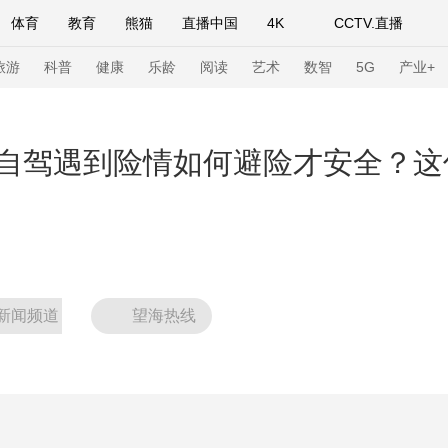
体育
教育
熊猫
直播中国
4K
CCTV.直播
式妙语
主持人
下载央视影音
热解读
天天学习
旅游
科普
健康
乐龄
阅读
艺术
数智
5G
产业+
纪录片网
国家大剧院
大型活动
自驾遇到险情如何避险才安全？这份
科技
法治
文娱
人物
公益
图片
习式妙语
央视快评
央视网评
光华锐评
锋面
频道
VR/AR
4K专区
全景新闻
新闻频道
望海热线
请入列
人生第一次
人生第二次
年冬奥会
CBA
NBA
中超
国足
国际足球
网球
综
体育江湖
文化体育
冰雪道路
足球道路