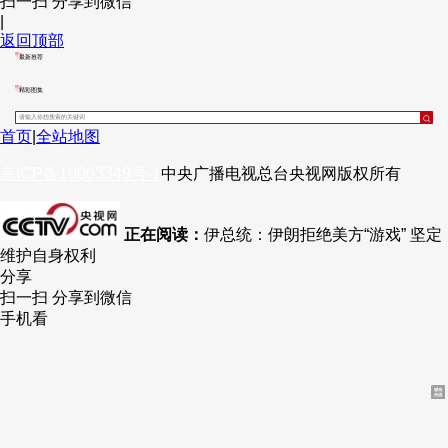
扫一扫 分享到微信
|
财经
教育
乡村振兴
生态环境
一带一路
央博
返回顶部
最新推荐
大国智造
大国展会
大国保险
云顶对话
云起
超
精彩图集
首页
|
全站地图
京ICP备10003349号-1
中央广播电视总台
央视网
版权所有
CCTV.节目官网
直播
节目单
栏目
片库
热播榜
正在阅读：
伊总统：伊朗拒绝美方“游戏” 坚定
维护自身权利
分享
扫一扫 分享到微信
手机看