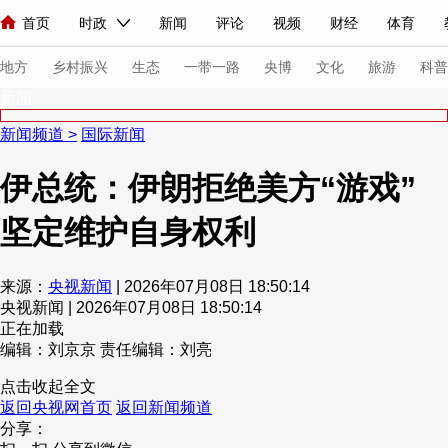
首页
时政
新闻
评论
视频
财经
体育
人民领袖习近平
直播
海外频道
片库
iPanda
栏目大全
联播+
English
中国领导人
节目单
Монгол
听音
央视快评
微视频
习式妙语
主持人
下
地方
乡村振兴
生态
一带一路
央博
文化
旅游
科普
新闻
新闻频道
>
国际新闻
总台春晚
网络春晚
共产党员网
秧纪录
纪录片网
伊总统：伊朗拒绝美方“游戏”
坚定维护自身权利
新闻
国内
国际
评论
经济
军事
科技
法
人民领袖习近平
联播+
热解读
天天学习
习式妙语
来源：
央视新闻
| 2026年07月08日 18:50:14
央视新闻 | 2026年07月08日 18:50:14
视频
小央视频
小央直播
直播中国
熊猫频道
V
正在加载
现场
前线
比划
快看
蓝海中国
新兵请入列
编辑：刘京京
责任编辑：刘亮
点击收起全文
体育
直播
竞猜
2026年世界杯
2026年冬奥会
返回央视网首页
返回新闻频道
分享：
VIP会员
CCTV奥林匹克频道
生活体育大会
体育江湖