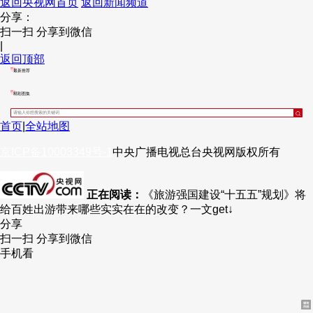
返回央视网首页
返回新闻频道
分享：
财经
教育
乡村振兴
生态环境
一带一路
央博
扫一扫 分享到微信
|
大国智造
大国展会
大国保险
云顶对话
云起
超
返回顶部
最新推荐
精彩图集
首页
|
全站地图
CCTV.节目官网
直播
节目单
栏目
片库
热播榜
京ICP备10003349号-1
中央广播电视总台
央视网
版权所有
正在阅读：
《旅游强国建设“十五五”规划》将
给百姓出游带来哪些实实在在的改变？一文get↓
分享
扫一扫 分享到微信
手机看