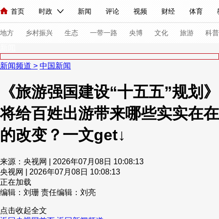
首页
时政
新闻
评论
视频
财经
体育
人民领袖习近平
直播
海外频道
片库
iPanda
栏目大全
联播+
English
中国领导人
节目单
Монгол
听音
央视快评
微视频
习式妙语
主持人
下
地方
乡村振兴
生态
一带一路
央博
文化
旅游
科普
新闻
新闻频道
>
中国新闻
总台春晚
网络春晚
共产党员网
秧纪录
纪录片网
《旅游强国建设“十五五”规划》
将给百姓出游带来哪些实实在在
新闻
国内
国际
评论
经济
军事
科技
法
人民领袖习近平
联播+
热解读
天天学习
习式妙语
的改变？一文get↓
视频
小央视频
小央直播
直播中国
熊猫频道
V
来源：央视网 | 2026年07月08日 10:08:13
现场
前线
比划
快看
蓝海中国
新兵请入列
央视网 | 2026年07月08日 10:08:13
正在加载
编辑：刘珊
责任编辑：刘亮
体育
直播
竞猜
2026年世界杯
2026年冬奥会
点击收起全文
VIP会员
CCTV奥林匹克频道
生活体育大会
体育江湖