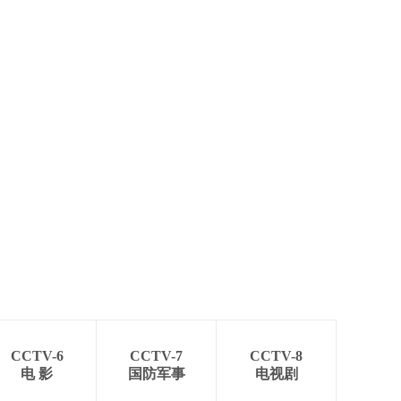
艺术
汽车
数智
5G
产业+
时尚
天气
才艺
网展
央央好物
CCTV-6
CCTV-7
CCTV-8
电 影
国防军事
电视剧