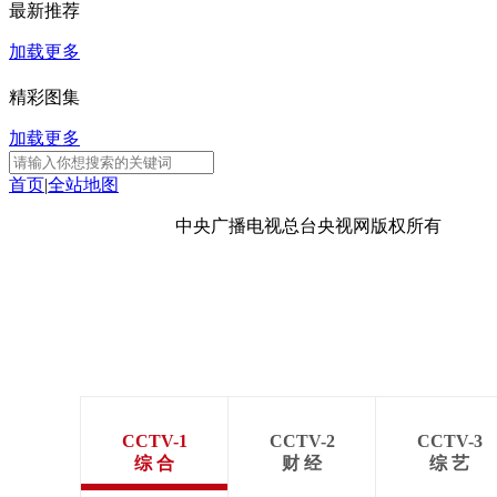
最新推荐
财经
教育
乡村振兴
生态环境
一带一路
加载更多
大国智造
大国展会
大国保险
云顶对话
精彩图集
加载更多
首页
|
全站地图
CCTV.节目官网
直播
节目单
栏目
片库
京ICP备10003349号-1
中央广播电视总台
央视网
版权所有
CCTV-1
CCTV-2
CCTV-3
综 合
财 经
综 艺