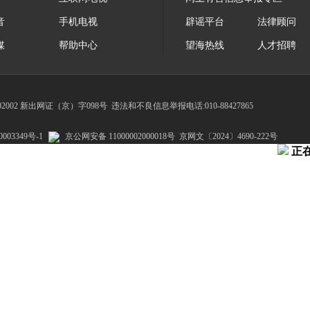
音
手机电视
辟谣平台
法律顾问
媒
帮助中心
望海热线
人才招聘
002 新出网证（京）字098号
违法和不良信息举报电话:010-88427865
003349号-1
京公网安备 11000002000018号
京网文〔2024〕4690-222号
正