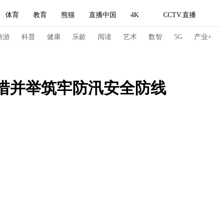
体育
教育
熊猫
直播中国
4K
CCTV.直播
式妙语
主持人
下载央视影音
热解读
天天学习
旅游
科普
健康
乐龄
阅读
艺术
数智
5G
产业+
纪录片网
国家大剧院
大型活动
多措并举筑牢防汛安全防线
科技
法治
文娱
人物
公益
图片
习式妙语
央视快评
央视网评
光华锐评
锋面
频道
VR/AR
4K专区
全景新闻
请入列
人生第一次
人生第二次
冬奥会
CBA
NBA
中超
国足
国际足球
网球
综
体育江湖
文化体育
冰雪道路
足球道路