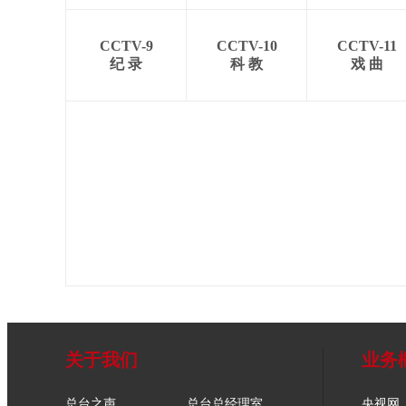
CCTV-9
CCTV-10
CCTV-11
纪 录
科 教
戏 曲
关于我们
业务
总台之声
总台总经理室
央视网