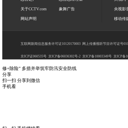
关于CCTV.com
象舞广告
央视影
网站声明
移动传
互联网新闻信息服务许可证10120170003
网上传播视听节目许可证号0102
京ICP证060535号
京ICP备06036302号-2
京ICP备10003349号
京ICP备10
修+除险” 多措并举筑牢防汛安全防线
分享
扫一扫 分享到微信
手机看