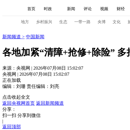
首页
时政
新闻
评论
视频
财经
人民领袖习近平
直播
海外频道
片库
iPanda
栏目大全
联播+
English
中国领导人
节目单
Монгол
听音
央视快评
微视频
习
地方
乡村振兴
生态
一带一路
央博
文化
新闻
新闻频道
>
中国新闻
总台春晚
网络春晚
共产党员网
秧纪录
各地加紧“清障+抢修+除险” 
新闻
国内
国际
评论
经济
军事
来源：央视网 | 2026年07月08日 15:02:07
央视网 | 2026年07月08日 15:02:07
人民领袖习近平
联播+
热解读
天天学习
正在加载
编辑：刘珊
责任编辑：刘亮
视频
小央视频
小央直播
直播中国
熊猫
点击收起全文
现场
前线
比划
快看
蓝海中国
新兵
返回央视网首页
返回新闻频道
分享：
体育
直播
竞猜
2026年世界杯
2026年
扫一扫 分享到微信
|
VIP会员
CCTV奥林匹克频道
生活体育大会
返回顶部