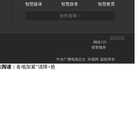
智慧媒体
智慧政务
智慧教育
合作咨询 >
望海热线
网络110
报警服务
中央广播电视总台 央视网 版权所有
在阅读：
各地加紧“清障+抢