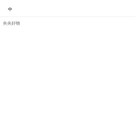
中
央央好物
合体育
亚冬会