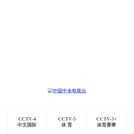
央博
非遗
文化
旅游
科普
健康
乐龄
阅读
云起
超级工厂
智敬中国
全民健康
颜选攻略
海洋
热播榜
总台企业白名单
CCTV-4
CCTV-5
CCTV-5+
中文国际
体 育
体育赛事