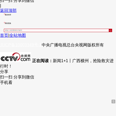
扫一扫 分享到微信
|
财经
教育
乡村振兴
生态环境
一带一路
央博
返回顶部
最新推荐
大国智造
大国展会
大国保险
云顶对话
云起
超
精彩图集
首页
|
全站地图
京ICP备10003349号-1
中央广播电视总台
央视网
版权所有
CCTV.节目官网
直播
节目单
栏目
片库
热播榜
正在阅读：
新闻1+1丨广西横州，抢险救灾进
行时！
分享
扫一扫 分享到微信
手机看