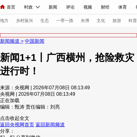
首页
时政
新闻
评论
视频
财经
体育
人民领袖习近平
直播
海外频道
片库
iPanda
栏目大全
联播+
English
中国领导人
节目单
Монгол
听音
央视快评
微视频
习式妙语
主持人
下
地方
乡村振兴
生态
一带一路
央博
文化
旅游
科普
新闻
新闻频道
>
中国新闻
总台春晚
网络春晚
共产党员网
秧纪录
纪录片网
新闻1+1丨广西横州，抢险救灾
进行时！
新闻
国内
国际
评论
经济
军事
科技
法
人民领袖习近平
联播+
热解读
天天学习
习式妙语
来源：央视网 | 2026年07月08日 08:13:49
央视网 | 2026年07月08日 08:13:49
视频
小央视频
小央直播
直播中国
熊猫频道
V
正在加载
现场
前线
比划
快看
蓝海中国
新兵请入列
编辑：甄涛
责任编辑：刘亮
点击收起全文
体育
直播
竞猜
2026年世界杯
2026年冬奥会
返回央视网首页
返回新闻频道
分享：
VIP会员
CCTV奥林匹克频道
生活体育大会
体育江湖