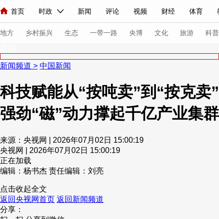
首页
时政
新闻
评论
视频
财经
体育
人民领袖习近平
直播
海外频道
片库
iPanda
栏目大全
联播+
English
中国领导人
节目单
Монгол
听音
央视快评
微视频
习式妙语
主持人
下
地方
乡村振兴
生态
一带一路
央博
文化
旅游
科普
新闻
新闻频道
>
中国新闻
总台春晚
网络春晚
共产党员网
秧纪录
纪录片网
科技赋能从“按吨卖”到“按克卖”
强劲“磁”动力撑起千亿产业集群
新闻
国内
国际
评论
经济
军事
科技
法
人民领袖习近平
联播+
热解读
天天学习
习式妙语
来源：央视网 | 2026年07月02日 15:00:19
央视网 | 2026年07月02日 15:00:19
视频
小央视频
小央直播
直播中国
熊猫频道
V
正在加载
现场
前线
比划
快看
蓝海中国
新兵请入列
编辑：杨书杰
责任编辑：刘亮
点击收起全文
体育
直播
竞猜
2026年世界杯
2026年冬奥会
返回央视网首页
返回新闻频道
分享：
VIP会员
CCTV奥林匹克频道
生活体育大会
体育江湖