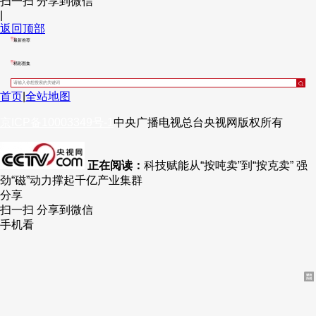
扫一扫 分享到微信
|
财经
教育
乡村振兴
生态环境
一带一路
央博
返回顶部
最新推荐
大国智造
大国展会
大国保险
云顶对话
云起
超
精彩图集
首页
|
全站地图
京ICP备10003349号-1
中央广播电视总台
央视网
版权所有
CCTV.节目官网
直播
节目单
栏目
片库
热播榜
正在阅读：
科技赋能从“按吨卖”到“按克卖” 强
劲“磁”动力撑起千亿产业集群
分享
扫一扫 分享到微信
手机看