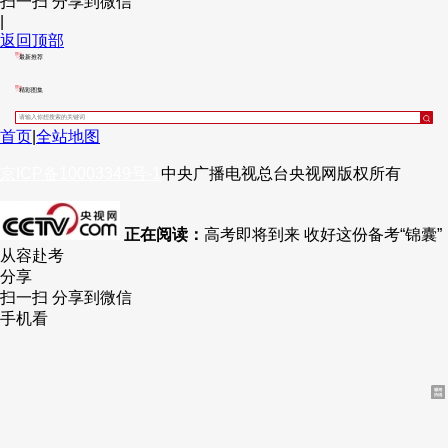
扫一扫 分享到微信
|
财经
教育
乡村振兴
生态环境
一带一路
央博
返回顶部
最新推荐
大国智造
大国展会
大国保险
云顶对话
云起
超
精彩图集
首页
|
全站地图
京ICP备10003349号-1
中央广播电视总台
央视网
版权所有
CCTV.节目官网
直播
节目单
栏目
片库
热播榜
正在阅读：
高考即将到来 收好这份备考“锦囊”
从容赴考
分享
扫一扫 分享到微信
手机看