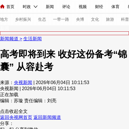
首页
时政
新闻
评论
视频
财经
体育
人民领袖习近平
直播
海外频道
片库
iPanda
栏目大全
联播+
English
中国领导人
节目单
Монгол
听音
央视快评
微视频
习式妙语
主持人
下
地方
乡村振兴
生态
一带一路
央博
文化
旅游
科普
新闻
新闻频道
>
生活新闻
总台春晚
网络春晚
共产党员网
秧纪录
纪录片网
高考即将到来 收好这份备考“锦
囊” 从容赴考
新闻
国内
国际
评论
经济
军事
科技
法
人民领袖习近平
联播+
热解读
天天学习
习式妙语
来源：
央视新闻
| 2026年06月04日 10:11:53
央视新闻 | 2026年06月04日 10:11:53
视频
小央视频
小央直播
直播中国
熊猫频道
V
正在加载
现场
前线
比划
快看
蓝海中国
新兵请入列
编辑：苏璇
责任编辑：刘亮
点击收起全文
体育
直播
竞猜
2026年世界杯
2026年冬奥会
返回央视网首页
返回新闻频道
分享：
VIP会员
CCTV奥林匹克频道
生活体育大会
体育江湖