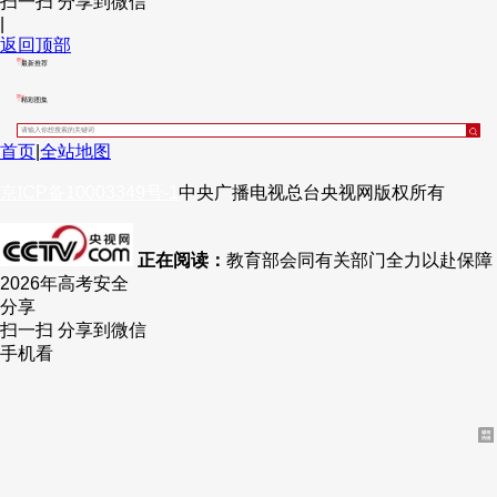
扫一扫 分享到微信
|
财经
教育
乡村振兴
生态环境
一带一路
央博
返回顶部
最新推荐
大国智造
大国展会
大国保险
云顶对话
云起
超
精彩图集
首页
|
全站地图
京ICP备10003349号-1
中央广播电视总台
央视网
版权所有
CCTV.节目官网
直播
节目单
栏目
片库
热播榜
正在阅读：
教育部会同有关部门全力以赴保障
2026年高考安全
分享
扫一扫 分享到微信
手机看