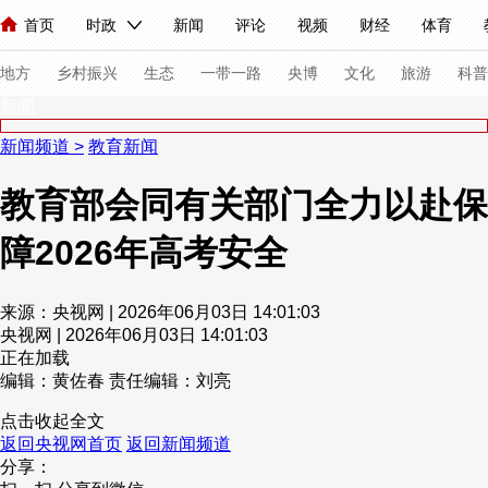
首页
时政
新闻
评论
视频
财经
体育
人民领袖习近平
直播
海外频道
片库
iPanda
栏目大全
联播+
English
中国领导人
节目单
Монгол
听音
央视快评
微视频
习式妙语
主持人
下
地方
乡村振兴
生态
一带一路
央博
文化
旅游
科普
新闻
新闻频道
>
教育新闻
总台春晚
网络春晚
共产党员网
秧纪录
纪录片网
教育部会同有关部门全力以赴保
障2026年高考安全
新闻
国内
国际
评论
经济
军事
科技
法
人民领袖习近平
联播+
热解读
天天学习
习式妙语
来源：央视网 | 2026年06月03日 14:01:03
央视网 | 2026年06月03日 14:01:03
视频
小央视频
小央直播
直播中国
熊猫频道
V
正在加载
现场
前线
比划
快看
蓝海中国
新兵请入列
编辑：黄佐春
责任编辑：刘亮
点击收起全文
体育
直播
竞猜
2026年世界杯
2026年冬奥会
返回央视网首页
返回新闻频道
分享：
VIP会员
CCTV奥林匹克频道
生活体育大会
体育江湖