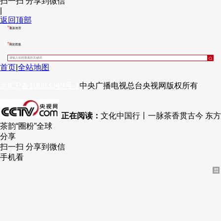
扫一扫 分享到微信
|
财经
教育
乡村振兴
生态环境
一带一路
央博
返回顶部
最新推荐
大国智造
大国展会
大国保险
云顶对话
云起
超
精彩图集
首页
|
全站地图
京ICP备10003349号-1
中央广播电视总台
央视网
版权所有
CCTV.节目官网
直播
节目单
栏目
片库
热播榜
正在阅读：
文化中国行丨一脉茶香贯古今 东方
茶韵“圈粉”全球
分享
扫一扫 分享到微信
手机看