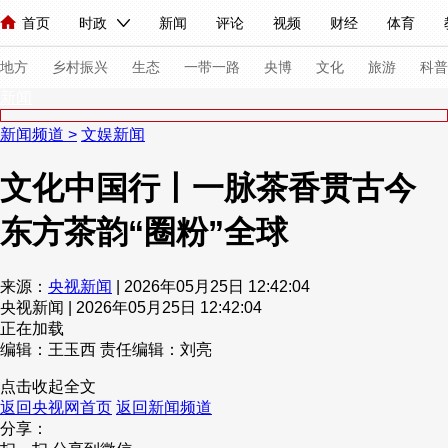
首页
时政
新闻
评论
视频
财经
体育
人民领袖习近平
直播
海外频道
片库
iPanda
栏目大全
联播+
English
中国领导人
节目单
Монгол
听音
央视快评
微视频
习式妙语
主持人
下
地方
乡村振兴
生态
一带一路
央博
文化
旅游
科普
新闻
新闻频道
>
文娱新闻
总台春晚
网络春晚
共产党员网
秧纪录
纪录片网
文化中国行丨一脉茶香贯古今
东方茶韵“圈粉”全球
新闻
国内
国际
评论
经济
军事
科技
法
人民领袖习近平
联播+
热解读
天天学习
习式妙语
来源：
央视新闻
| 2026年05月25日 12:42:04
央视新闻 | 2026年05月25日 12:42:04
视频
小央视频
小央直播
直播中国
熊猫频道
V
正在加载
现场
前线
比划
快看
蓝海中国
新兵请入列
编辑：王玉西
责任编辑：刘亮
点击收起全文
体育
直播
竞猜
2026年世界杯
2026年冬奥会
返回央视网首页
返回新闻频道
分享：
VIP会员
CCTV奥林匹克频道
生活体育大会
体育江湖