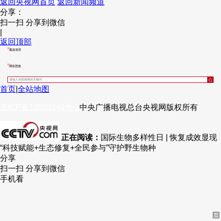
返回央视网首页
返回新闻频道
分享：
财经
教育
乡村振兴
生态环境
一带一路
央博
扫一扫 分享到微信
|
大国智造
大国展会
大国保险
云顶对话
云起
超
返回顶部
最新推荐
精彩图集
首页
|
全站地图
CCTV.节目官网
直播
节目单
栏目
片库
热播榜
京ICP备10003349号-1
中央广播电视总台
央视网
版权所有
正在阅读：
国际生物多样性日 | 恢复成效显现
“科技赋能+生态修复+全民参与”守护野生物种
分享
扫一扫 分享到微信
手机看