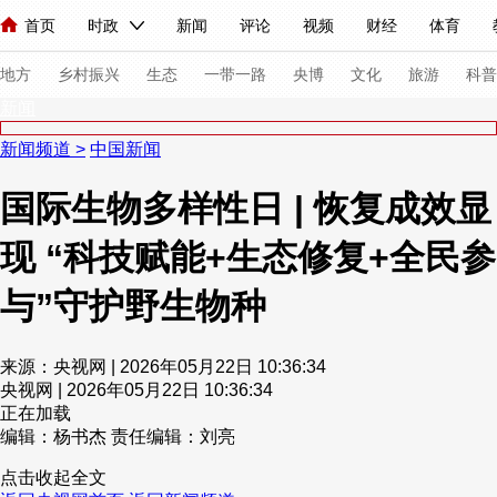
首页
时政
新闻
评论
视频
财经
体育
人民领袖习近平
直播
海外频道
片库
iPanda
栏目大全
联播+
English
中国领导人
节目单
Монгол
听音
央视快评
微视频
习式妙语
主持人
下
地方
乡村振兴
生态
一带一路
央博
文化
旅游
科普
新闻
新闻频道
>
中国新闻
总台春晚
网络春晚
共产党员网
秧纪录
纪录片网
国际生物多样性日 | 恢复成效显
现 “科技赋能+生态修复+全民参
新闻
国内
国际
评论
经济
军事
科技
法
人民领袖习近平
联播+
热解读
天天学习
习式妙语
与”守护野生物种
视频
小央视频
小央直播
直播中国
熊猫频道
V
来源：央视网 | 2026年05月22日 10:36:34
现场
前线
比划
快看
蓝海中国
新兵请入列
央视网 | 2026年05月22日 10:36:34
正在加载
编辑：杨书杰
责任编辑：刘亮
体育
直播
竞猜
2026年世界杯
2026年冬奥会
点击收起全文
VIP会员
CCTV奥林匹克频道
生活体育大会
体育江湖