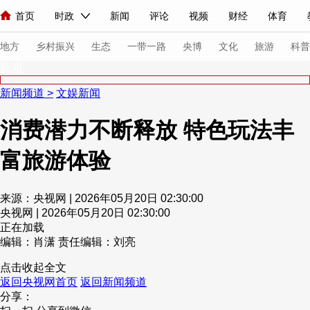
首页
时政
新闻
评论
视频
财经
体育
人民领袖习近平
直播
海外频道
片库
iPanda
栏目大全
联播+
English
中国领导人
节目单
Монгол
听音
央视快评
微视频
习式妙语
主持人
下
地方
乡村振兴
生态
一带一路
央博
文化
旅游
科普
新闻
新闻频道
>
文娱新闻
总台春晚
网络春晚
共产党员网
秧纪录
纪录片网
消费潜力不断释放 特色玩法丰
富旅游体验
新闻
国内
国际
评论
经济
军事
科技
法
人民领袖习近平
联播+
热解读
天天学习
习式妙语
来源：央视网 | 2026年05月20日 02:30:00
央视网 | 2026年05月20日 02:30:00
视频
小央视频
小央直播
直播中国
熊猫频道
V
正在加载
现场
前线
比划
快看
蓝海中国
新兵请入列
编辑：肖潇
责任编辑：刘亮
点击收起全文
体育
直播
竞猜
2026年世界杯
2026年冬奥会
返回央视网首页
返回新闻频道
分享：
VIP会员
CCTV奥林匹克频道
生活体育大会
体育江湖