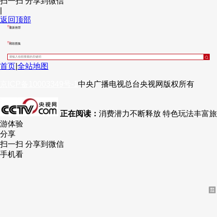
扫一扫 分享到微信
|
财经
教育
乡村振兴
生态环境
一带一路
央博
返回顶部
最新推荐
大国智造
大国展会
大国保险
云顶对话
云起
超
精彩图集
首页
|
全站地图
京ICP备10003349号-1
中央广播电视总台
央视网
版权所有
CCTV.节目官网
直播
节目单
栏目
片库
热播榜
正在阅读：
消费潜力不断释放 特色玩法丰富旅
游体验
分享
扫一扫 分享到微信
手机看