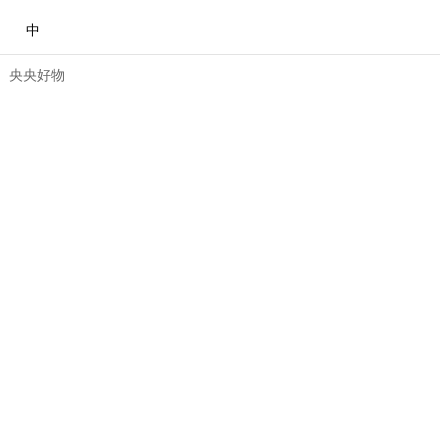
中
央央好物
合体育
亚冬会