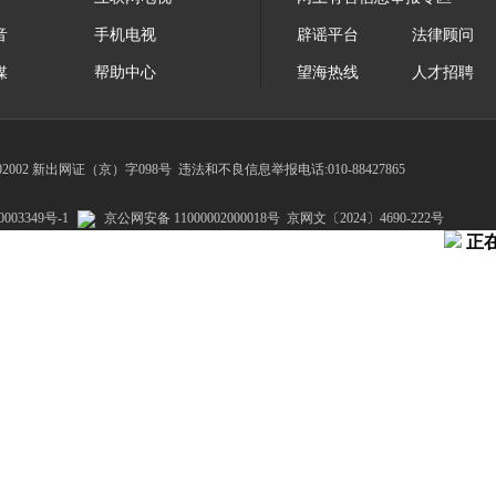
音
手机电视
辟谣平台
法律顾问
媒
帮助中心
望海热线
人才招聘
002 新出网证（京）字098号
违法和不良信息举报电话:010-88427865
003349号-1
京公网安备 11000002000018号
京网文〔2024〕4690-222号
正