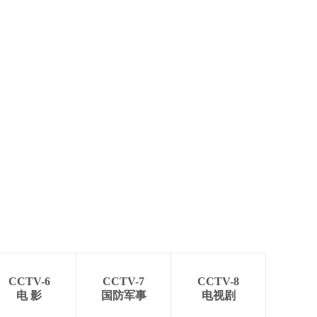
艺术
汽车
数智
5G
产业+
时尚
天气
才艺
网展
央央好物
CCTV-6
CCTV-7
CCTV-8
电 影
国防军事
电视剧