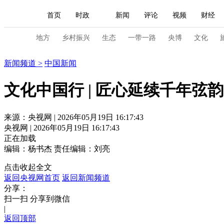
首页
时政
新闻
评论
视频
财经
人民领袖习近平
直播
海外频道
片库
iPanda
栏目大全
联播+
English
中国领导人
节目单
Монгол
听音
央视快评
微视频
习
地方
乡村振兴
生态
一带一路
央博
文化
新闻
新闻频道
>
中国新闻
总台春晚
网络春晚
共产党员网
秧纪录
文化中国行 | 匠心延续千年弦
新闻
国内
国际
评论
经济
军事
来源：央视网 | 2026年05月19日 16:17:43
央视网 | 2026年05月19日 16:17:43
人民领袖习近平
联播+
热解读
天天学习
正在加载
编辑：杨书杰
责任编辑：刘亮
视频
小央视频
小央直播
直播中国
熊猫
点击收起全文
现场
前线
比划
快看
蓝海中国
新兵
返回央视网首页
返回新闻频道
分享：
体育
直播
竞猜
2026年世界杯
2026年
扫一扫 分享到微信
|
VIP会员
CCTV奥林匹克频道
生活体育大会
返回顶部