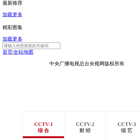
最新推荐
财经
教育
乡村振兴
生态环境
一带一路
加载更多
大国智造
大国展会
大国保险
云顶对话
精彩图集
加载更多
首页
|
全站地图
CCTV.节目官网
直播
节目单
栏目
片库
京ICP备10003349号-1
中央广播电视总台
央视网
版权所有
CCTV-1
CCTV-2
CCTV-3
综 合
财 经
综 艺