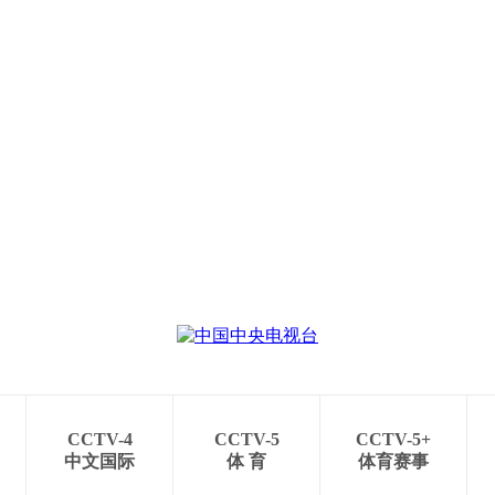
央博
非遗
文化
旅游
科普
健康
乐龄
阅读
云起
超级工厂
智敬中国
全民健康
颜选攻略
海洋
热播榜
总台企业白名单
CCTV-4
CCTV-5
CCTV-5+
中文国际
体 育
体育赛事