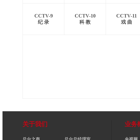
CCTV-9
CCTV-10
CCTV-11
纪 录
科 教
戏 曲
关于我们
业务
总台之声
总台总经理室
央视网