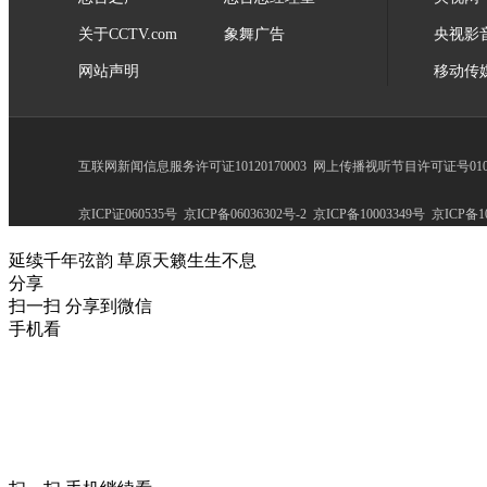
关于CCTV.com
象舞广告
央视影
网站声明
移动传
互联网新闻信息服务许可证10120170003
网上传播视听节目许可证号0102
京ICP证060535号
京ICP备06036302号-2
京ICP备10003349号
京ICP备10
延续千年弦韵 草原天籁生生不息
分享
扫一扫 分享到微信
手机看