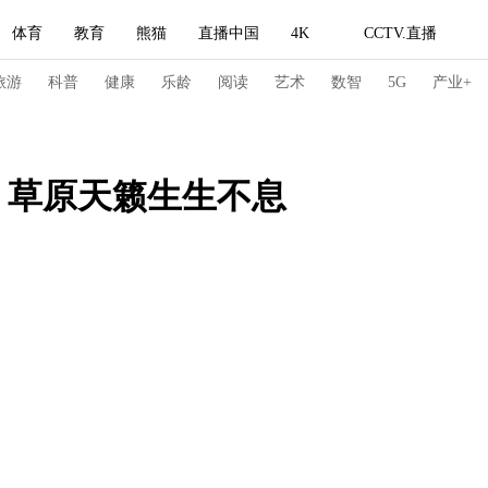
体育
教育
熊猫
直播中国
4K
CCTV.直播
式妙语
主持人
下载央视影音
热解读
天天学习
旅游
科普
健康
乐龄
阅读
艺术
数智
5G
产业+
纪录片网
国家大剧院
大型活动
韵 草原天籁生生不息
科技
法治
文娱
人物
公益
图片
习式妙语
央视快评
央视网评
光华锐评
锋面
频道
VR/AR
4K专区
全景新闻
请入列
人生第一次
人生第二次
冬奥会
CBA
NBA
中超
国足
国际足球
网球
综
体育江湖
文化体育
冰雪道路
足球道路