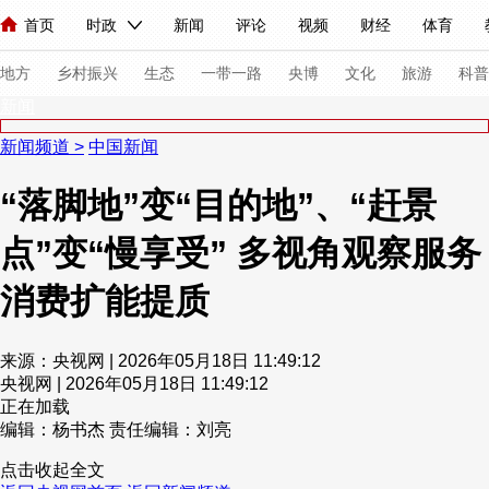
首页
时政
新闻
评论
视频
财经
体育
人民领袖习近平
直播
海外频道
片库
iPanda
栏目大全
联播+
English
中国领导人
节目单
Монгол
听音
央视快评
微视频
习式妙语
主持人
下
地方
乡村振兴
生态
一带一路
央博
文化
旅游
科普
新闻
新闻频道
>
中国新闻
总台春晚
网络春晚
共产党员网
秧纪录
纪录片网
“落脚地”变“目的地”、“赶景
点”变“慢享受” 多视角观察服务
新闻
国内
国际
评论
经济
军事
科技
法
人民领袖习近平
联播+
热解读
天天学习
习式妙语
消费扩能提质
视频
小央视频
小央直播
直播中国
熊猫频道
V
来源：央视网 | 2026年05月18日 11:49:12
现场
前线
比划
快看
蓝海中国
新兵请入列
央视网 | 2026年05月18日 11:49:12
正在加载
编辑：杨书杰
责任编辑：刘亮
体育
直播
竞猜
2026年世界杯
2026年冬奥会
点击收起全文
VIP会员
CCTV奥林匹克频道
生活体育大会
体育江湖