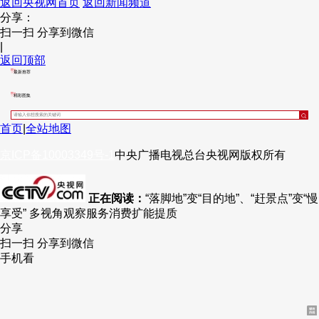
返回央视网首页
返回新闻频道
分享：
财经
教育
乡村振兴
生态环境
一带一路
央博
扫一扫 分享到微信
|
大国智造
大国展会
大国保险
云顶对话
云起
超
返回顶部
最新推荐
精彩图集
首页
|
全站地图
CCTV.节目官网
直播
节目单
栏目
片库
热播榜
京ICP备10003349号-1
中央广播电视总台
央视网
版权所有
正在阅读：
“落脚地”变“目的地”、“赶景点”变“慢
享受” 多视角观察服务消费扩能提质
分享
扫一扫 分享到微信
手机看