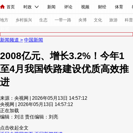
首页
时政
新闻
评论
视频
财经
体育
人民领袖习近平
直播
海外频道
片库
iPanda
栏目大全
联播+
English
中国领导人
节目单
Монгол
听音
央视快评
微视频
习式妙语
主持人
下
地方
乡村振兴
生态
一带一路
央博
文化
旅游
科普
新闻
新闻频道
>
中国新闻
总台春晚
网络春晚
共产党员网
秧纪录
纪录片网
2008亿元、增长3.2%！今年1
至4月我国铁路建设优质高效推
新闻
国内
国际
评论
经济
军事
科技
法
人民领袖习近平
联播+
热解读
天天学习
习式妙语
进
视频
小央视频
小央直播
直播中国
熊猫频道
V
来源：央视网 | 2026年05月13日 14:57:12
现场
前线
比划
快看
蓝海中国
新兵请入列
央视网 | 2026年05月13日 14:57:12
正在加载
编辑：刘洁
责任编辑：刘亮
体育
直播
竞猜
2026年世界杯
2026年冬奥会
点击收起全文
VIP会员
CCTV奥林匹克频道
生活体育大会
体育江湖