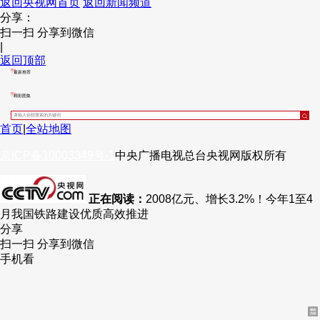
返回央视网首页
返回新闻频道
分享：
财经
教育
乡村振兴
生态环境
一带一路
央博
扫一扫 分享到微信
|
大国智造
大国展会
大国保险
云顶对话
云起
超
返回顶部
最新推荐
精彩图集
首页
|
全站地图
CCTV.节目官网
直播
节目单
栏目
片库
热播榜
京ICP备10003349号-1
中央广播电视总台
央视网
版权所有
正在阅读：
2008亿元、增长3.2%！今年1至4
月我国铁路建设优质高效推进
分享
扫一扫 分享到微信
手机看