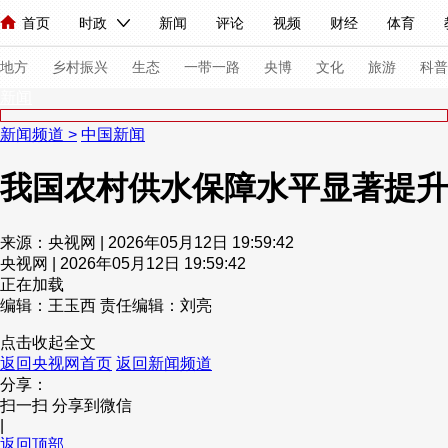
首页
时政
新闻
评论
视频
财经
体育
人民领袖习近平
直播
海外频道
片库
iPanda
栏目大全
联播+
English
中国领导人
节目单
Монгол
听音
央视快评
微视频
习式妙语
主持人
下
地方
乡村振兴
生态
一带一路
央博
文化
旅游
科普
新闻
新闻频道
>
中国新闻
总台春晚
网络春晚
共产党员网
秧纪录
纪录片网
我国农村供水保障水平显著提升
新闻
国内
国际
评论
经济
军事
科技
法
来源：央视网 | 2026年05月12日 19:59:42
央视网 | 2026年05月12日 19:59:42
人民领袖习近平
联播+
热解读
天天学习
习式妙语
正在加载
编辑：王玉西
责任编辑：刘亮
视频
小央视频
小央直播
直播中国
熊猫频道
V
点击收起全文
现场
前线
比划
快看
蓝海中国
新兵请入列
返回央视网首页
返回新闻频道
分享：
体育
直播
竞猜
2026年世界杯
2026年冬奥会
扫一扫 分享到微信
|
VIP会员
CCTV奥林匹克频道
生活体育大会
体育江湖
返回顶部