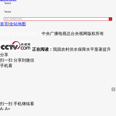
最新推荐
财经
教育
乡村振兴
生态环境
一带一路
央博
精彩图集
大国智造
大国展会
大国保险
云顶对话
云起
超
首页
|
全站地图
京ICP备10003349号-1
中央广播电视总台
央视网
版权所有
正在阅读：
我国农村供水保障水平显著提升
CCTV.节目官网
直播
节目单
栏目
片库
热播榜
分享
扫一扫 分享到微信
手机看
扫一扫 手机继续看
A-
A+