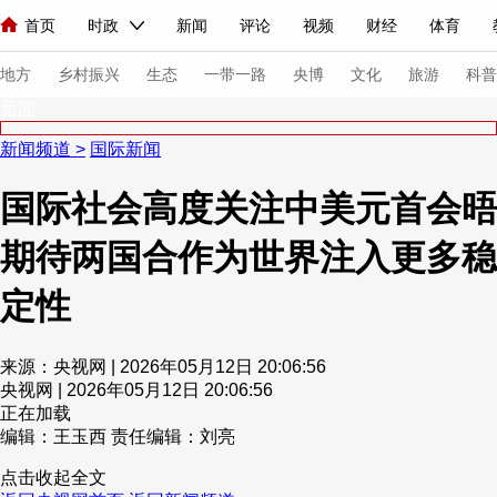
首页
时政
新闻
评论
视频
财经
体育
人民领袖习近平
直播
海外频道
片库
iPanda
栏目大全
联播+
English
中国领导人
节目单
Монгол
听音
央视快评
微视频
习式妙语
主持人
下
地方
乡村振兴
生态
一带一路
央博
文化
旅游
科普
新闻
新闻频道
>
国际新闻
总台春晚
网络春晚
共产党员网
秧纪录
纪录片网
国际社会高度关注中美元首会晤
期待两国合作为世界注入更多稳
新闻
国内
国际
评论
经济
军事
科技
法
人民领袖习近平
联播+
热解读
天天学习
习式妙语
定性
视频
小央视频
小央直播
直播中国
熊猫频道
V
来源：央视网 | 2026年05月12日 20:06:56
现场
前线
比划
快看
蓝海中国
新兵请入列
央视网 | 2026年05月12日 20:06:56
正在加载
编辑：王玉西
责任编辑：刘亮
体育
直播
竞猜
2026年世界杯
2026年冬奥会
点击收起全文
VIP会员
CCTV奥林匹克频道
生活体育大会
体育江湖