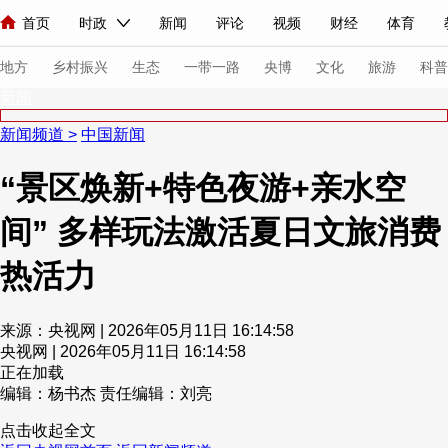
首页
时政
新闻
评论
视频
财经
体育
人民领袖习近平
直播
海外频道
片库
iPanda
栏目大全
联播+
English
中国领导人
节目单
Монгол
听音
央视快评
微视频
习式妙语
主持人
下
地方
乡村振兴
生态
一带一路
央博
文化
旅游
科普
新闻
新闻频道
>
中国新闻
总台春晚
网络春晚
共产党员网
秧纪录
纪录片网
“景区焕新+特色夜游+亲水空
间” 多样玩法激活夏日文旅消费
新闻
国内
国际
评论
经济
军事
科技
法
人民领袖习近平
联播+
热解读
天天学习
习式妙语
热活力
视频
小央视频
小央直播
直播中国
熊猫频道
V
来源：央视网 | 2026年05月11日 16:14:58
现场
前线
比划
快看
蓝海中国
新兵请入列
央视网 | 2026年05月11日 16:14:58
正在加载
编辑：杨书杰
责任编辑：刘亮
体育
直播
竞猜
2026年世界杯
2026年冬奥会
点击收起全文
VIP会员
CCTV奥林匹克频道
生活体育大会
体育江湖