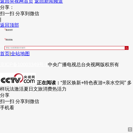
返回央视网首页
返回新闻频道
分享：
财经
教育
乡村振兴
生态环境
一带一路
央博
扫一扫 分享到微信
|
大国智造
大国展会
大国保险
云顶对话
云起
超
返回顶部
最新推荐
精彩图集
首页
|
全站地图
CCTV.节目官网
直播
节目单
栏目
片库
热播榜
京ICP备10003349号-1
中央广播电视总台
央视网
版权所有
正在阅读：
“景区焕新+特色夜游+亲水空间” 多
样玩法激活夏日文旅消费热活力
分享
扫一扫 分享到微信
手机看