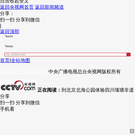
点击收起全文
返回央视网首页
返回新闻频道
财经
教育
乡村振兴
生态环境
一带一路
央博
分享：
扫一扫 分享到微信
大国智造
大国展会
大国保险
云顶对话
云起
超
|
返回顶部
最新推荐
精彩图集
CCTV.节目官网
直播
节目单
栏目
片库
热播榜
首页
|
全站地图
京ICP备10003349号-1
中央广播电视总台
央视网
版权所有
正在阅读：
到北京北海公园体验四川壤塘非遗
分享
扫一扫 分享到微信
手机看