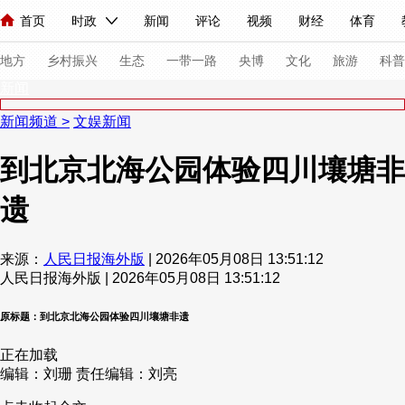
首页
时政
新闻
评论
视频
财经
体育
人民领袖习近平
直播
海外频道
片库
iPanda
栏目大全
联播+
English
中国领导人
节目单
Монгол
听音
央视快评
微视频
习式妙语
主持人
下
地方
乡村振兴
生态
一带一路
央博
文化
旅游
科普
新闻
新闻频道
>
文娱新闻
总台春晚
网络春晚
共产党员网
秧纪录
纪录片网
到北京北海公园体验四川壤塘非
遗
新闻
国内
国际
评论
经济
军事
科技
法
人民领袖习近平
联播+
热解读
天天学习
习式妙语
来源：
人民日报海外版
| 2026年05月08日 13:51:12
人民日报海外版 | 2026年05月08日 13:51:12
视频
小央视频
小央直播
直播中国
熊猫频道
V
现场
前线
比划
快看
蓝海中国
新兵请入列
原标题：到北京北海公园体验四川壤塘非遗
正在加载
体育
直播
竞猜
2026年世界杯
2026年冬奥会
编辑：刘珊
责任编辑：刘亮
VIP会员
CCTV奥林匹克频道
生活体育大会
体育江湖