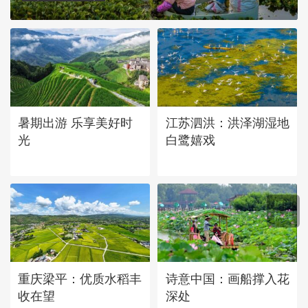
暑期出游 乐享美好时
江苏泗洪：洪泽湖湿地
光
白鹭嬉戏
重庆梁平：优质水稻丰
诗意中国：画船撑入花
收在望
深处