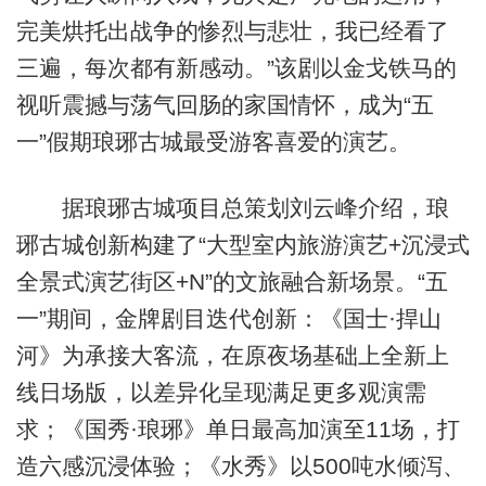
完美烘托出战争的惨烈与悲壮，我已经看了
三遍，每次都有新感动。”该剧以金戈铁马的
视听震撼与荡气回肠的家国情怀，成为“五
一”假期琅琊古城最受游客喜爱的演艺。
据琅琊古城项目总策划刘云峰介绍，琅
琊古城创新构建了“大型室内旅游演艺+沉浸式
全景式演艺街区+N”的文旅融合新场景。“五
一”期间，金牌剧目迭代创新：《国士·捍山
河》为承接大客流，在原夜场基础上全新上
线日场版，以差异化呈现满足更多观演需
求；《国秀·琅琊》单日最高加演至11场，打
造六感沉浸体验；《水秀》以500吨水倾泻、