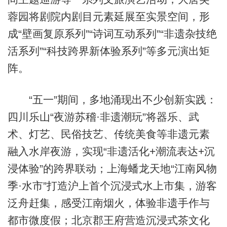
蓉园将剧院内剧目元素延展至实景空间，形
成“壁画复原系列”“诗词互动系列”“非遗杂技绝
活系列”“科技跨界新体验系列”等多元演出矩
阵。
“五一”期间，多地涌现出不少创新实践：
四川乐山“夜游苏稽·非遗潮玩”将器乐、武
术、灯艺、民俗技艺、传统美食等非遗元素
融入水岸夜游，实现“非遗活化+潮流表达+沉
浸体验”的跨界联动；上海蟠龙天地“江南风物
季·水市”打造沪上首个沉浸式水上市集，游客
泛舟赶集，感受江南烟火，体验非遗手作与
都市微度假；北京郡王府营造沉浸式茶文化