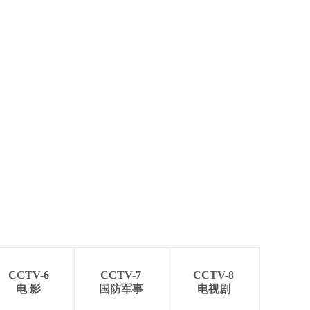
艺术
汽车
数智
5G
产业+
时尚
天气
才艺
网展
央央好物
CCTV-6
CCTV-7
CCTV-8
电 影
国防军事
电视剧