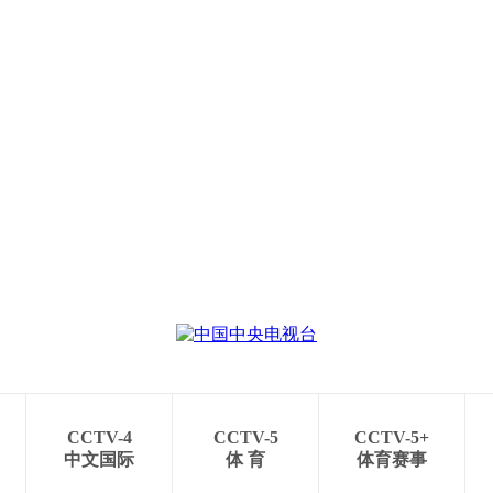
央博
非遗
文化
旅游
科普
健康
乐龄
阅读
云起
超级工厂
智敬中国
全民健康
颜选攻略
海洋
热播榜
总台企业白名单
CCTV-4
CCTV-5
CCTV-5+
中文国际
体 育
体育赛事