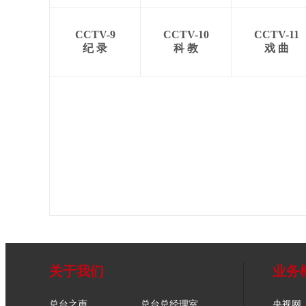
CCTV-9
CCTV-10
CCTV-11
纪 录
科 教
戏 曲
关于我们
业务
总台之声
总台总经理室
央视网