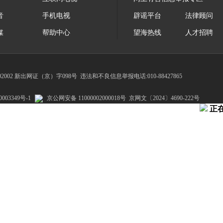
音
手机电视
辟谣平台
法律顾问
媒
帮助中心
望海热线
人才招聘
002 新出网证（京）字098号
违法和不良信息举报电话:010-88427865
003349号-1
京公网安备 11000002000018号
京网文〔2024〕4690-222号
正