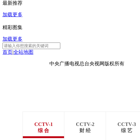
最新推荐
财经
教育
乡村振兴
生态环境
一带一路
加载更多
大国智造
大国展会
大国保险
云顶对话
精彩图集
加载更多
首页
|
全站地图
CCTV.节目官网
直播
节目单
栏目
片库
京ICP备10003349号-1
中央广播电视总台
央视网
版权所有
CCTV-1
CCTV-2
CCTV-3
综 合
财 经
综 艺