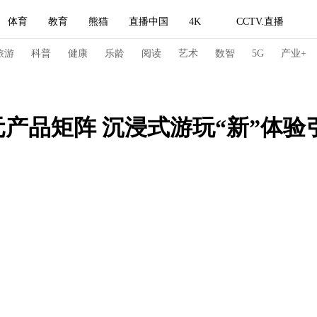
体育
教育
熊猫
直播中国
4K
CCTV.直播
式妙语
主持人
下载央视影音
热解读
天天学习
旅游
科普
健康
乐龄
阅读
艺术
数智
5G
产业+
纪录片网
国家大剧院
大型活动
元产品矩阵 沉浸式游玩“新”体验
科技
法治
文娱
人物
公益
图片
习式妙语
央视快评
央视网评
光华锐评
锋面
频道
VR/AR
4K专区
全景新闻
请入列
人生第一次
人生第二次
冬奥会
CBA
NBA
中超
国足
国际足球
网球
综
体育江湖
文化体育
冰雪道路
足球道路