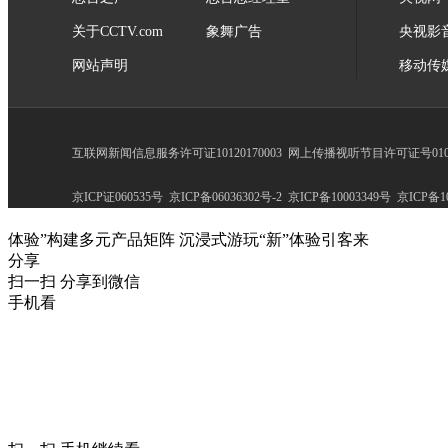
关于CCTV.com
象舞广告
央视影
网站声明
移动传
互联网新闻信息服务许可证10120170003
网上传播视听节目许可证号0102
京ICP证060535号
京ICP备06036302号-2
京ICP备10003349号
京ICP备10
体验”构建多元产品矩阵 沉浸式游玩“新”体验引客来
分享
扫一扫 分享到微信
手机看