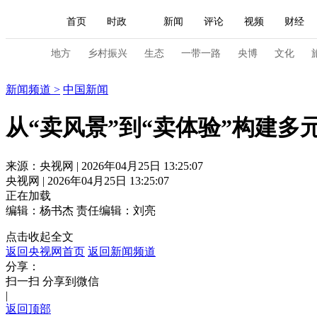
首页
时政
新闻
评论
视频
财经
人民领袖习近平
直播
海外频道
片库
iPanda
栏目大全
联播+
English
中国领导人
节目单
Монгол
听音
央视快评
微视频
习
地方
乡村振兴
生态
一带一路
央博
文化
新闻
新闻频道
>
中国新闻
总台春晚
网络春晚
共产党员网
秧纪录
从“卖风景”到“卖体验”构建多
新闻
国内
国际
评论
经济
军事
来源：央视网 | 2026年04月25日 13:25:07
央视网 | 2026年04月25日 13:25:07
人民领袖习近平
联播+
热解读
天天学习
正在加载
编辑：杨书杰
责任编辑：刘亮
视频
小央视频
小央直播
直播中国
熊猫
点击收起全文
现场
前线
比划
快看
蓝海中国
新兵
返回央视网首页
返回新闻频道
分享：
体育
直播
竞猜
2026年世界杯
2026年
扫一扫 分享到微信
|
VIP会员
CCTV奥林匹克频道
生活体育大会
返回顶部