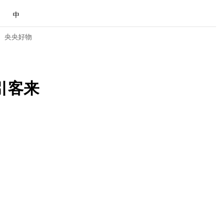
中
央央好物
引客来
合体育
亚冬会