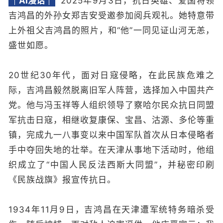
AI漫话
2025年9月3日，抗日英雄、爱国将领
吉鸿昌的外孙女郑吉安受邀参加阅兵观礼。她特意带
上外祖父吉鸿昌的照片，和“他”一同见证山河无恙，
盛世如愿。
20世纪30年代，面对日寇侵略，在此民族危难之
际，吉鸿昌毅然脱离旧军人阵营，选择加入中国共产
党。他与冯玉祥等人组织领导了察哈尔民众抗日同盟
军抗击日寇，相继收复康保、宝昌、沽源、多伦等重
镇，完成九一八事变以来中国军队首次从日本侵略者
手中夺回失地的壮举。在天津从事地下活动时，他组
织成立了“中国人民反法西斯大同盟”，并秘密印刷
《民族战旗》报宣传抗日。
1934年11月9日，吉鸿昌在天津遭军统特务暗杀受