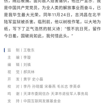
伤，随后被捕。面对敌人迫害逼供，他庄严宣示：我
是中国共产党党员，为全人类的解放事业而奋斗，已
是我毕生最大光荣。同年11月24日，吉鸿昌在北平
陆军监狱被杀害。临刑前，他以树枝作笔，以大地为
纸，写下了正气浩然的就义诗：“恨不抗日死，留作
今日羞。国破尚如此，我何惜此头。”
监 制丨王敬东
主 编丨李璇
编 辑丨刘禛
视 觉丨郝凤林
开 发丨黄宇 史小磊
校 对丨李丹 孙晓媛 宋春燕 毛长志 李英卓
鸣 谢丨天津市委网信办 天津市退役军人事务局
支 持丨中国互联网发展基金会