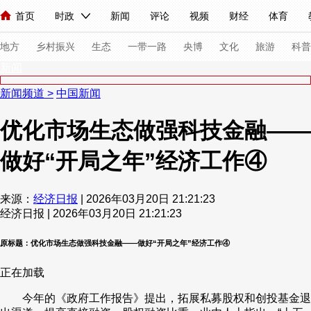
首页
时政
新闻
评论
视频
财经
体育
人民领袖习近平
直播
海外频道
片库
iPanda
栏目大全
联播+
English
中国领导人
节目单
Монгол
听音
央视快评
微视频
习式妙语
主持人
下
地方
乡村振兴
生态
一带一路
央博
文化
旅游
科普
新闻
新闻频道
>
中国新闻
总台春晚
网络春晚
共产党员网
秧纪录
纪录片网
优化市场生态做强科技金融——
做好“开局之年”经济工作④
新闻
国内
国际
评论
经济
军事
科技
法
人民领袖习近平
联播+
热解读
天天学习
习式妙语
来源：
经济日报
| 2026年03月20日 21:21:23
经济日报 | 2026年03月20日 21:21:23
视频
小央视频
小央直播
直播中国
熊猫频道
V
现场
前线
比划
快看
蓝海中国
新兵请入列
原标题：优化市场生态做强科技金融——做好“开局之年”经济工作④
正在加载
体育
直播
竞猜
2026年世界杯
2026年冬奥会
今年的《政府工作报告》提出，拓展私募股权和创投基金退
VIP会员
CCTV奥林匹克频道
生活体育大会
体育江湖