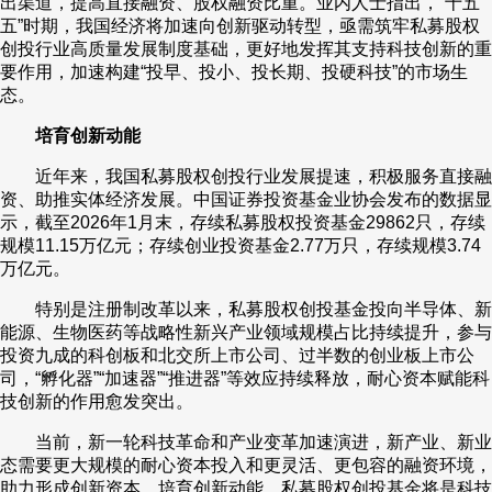
出渠道，提高直接融资、股权融资比重。业内人士指出，“十五
五”时期，我国经济将加速向创新驱动转型，亟需筑牢私募股权
财经
教育
乡村振兴
生态环境
一带一路
央博
创投行业高质量发展制度基础，更好地发挥其支持科技创新的重
要作用，加速构建“投早、投小、投长期、投硬科技”的市场生
大国智造
大国展会
大国保险
云顶对话
云起
超
态。
培育创新动能
近年来，我国私募股权创投行业发展提速，积极服务直接融
资、助推实体经济发展。中国证券投资基金业协会发布的数据显
CCTV.节目官网
直播
节目单
栏目
片库
热播榜
示，截至2026年1月末，存续私募股权投资基金29862只，存续
规模11.15万亿元；存续创业投资基金2.77万只，存续规模3.74
万亿元。
特别是注册制改革以来，私募股权创投基金投向半导体、新
能源、生物医药等战略性新兴产业领域规模占比持续提升，参与
投资九成的科创板和北交所上市公司、过半数的创业板上市公
司，“孵化器”“加速器”“推进器”等效应持续释放，耐心资本赋能科
技创新的作用愈发突出。
当前，新一轮科技革命和产业变革加速演进，新产业、新业
态需要更大规模的耐心资本投入和更灵活、更包容的融资环境，
助力形成创新资本、培育创新动能，私募股权创投基金将是科技