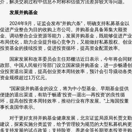
介，解决交易过程中信息不对称和估值方法差异较大等问题。
发展并购基金
2024年9月，证监会发布“并购六条”，明确支持私募基金以
促进产业整合为目的收购上市公司。并购基金具备筹集大额资
金、调动整合企业资源等能力，发展并购基金，既能够促进产业
布局优化，助力企业提升核心竞争力，又能做好私募股权、创业
投资基金的接续投资，促进投资循环，提高资金配置效率。
国家发展和改革委员会主任郑栅洁近日表示，今年将会同财
政部、中国人民银行等部门设立国家级并购基金，进一步畅通创
业投资退出渠道，提高创业资本周转效率，预计会引导撬动各类
资金规模超过1万亿元。
“国家级并购基金的设立，将为中小型基金、早期基金提供
便捷的退出渠道，有助于畅通‘投资—退出—再投资’的良性循
环，提高创投资本周转效率，推动行业有序发展。”上海国投董
事长袁国华表示。
对于更好支持并购基金健康发展，北京证监局原局长贾文勤
建议，探索实施分类监管，给予管理较为规范的大型私募机构更
多支持发展的试点政策；支持险资、养老金等长期资本投资并购