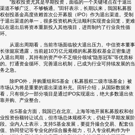
“股权投资尤其是早期投资，面临的一个关键堵点在于退出
渠道不够广泛、不够畅通。”田轩表示，长期以来，我国私募股
权创投基金高度依赖首次公开募股（IPO）作为退出渠道。受制
于退出渠道的单一，很多投资机构无法顺利实现资金回笼，更难
以在退出后将资本重新投入其他项目，进而制约了行业良性循
环。
从退出周期看，当前市场面临较大退出压力。中信资本董事
长张懿宸透露，当前超10万亿元规模的私募股权基金正密集进
入退出周期，其持有的资产中不乏细分领域“隐形冠军”等优质标
的。打通资金循环、完善退出机制，已成为行业可持续发展的当
务之急。
除IPO外，并购重组和S基金（私募股权二级市场基金）被
市场认为将是重要的退出渠道补充。田轩介绍，从国际数据来
看，只有很少一部分项目是通过IPO实现退出，绝大多数退出依
靠并购、产业整合。
在S基金方面，我国已在北京、上海等地开展私募股权和创
业投资份额转让试点，但市场总体规模不大，仍处于早期发展阶
段。业内人士表示，支持S基金发展，要提升撮合交易、配套估
值、协同登记等专业化的综合服务能力，引入专业机构作为中