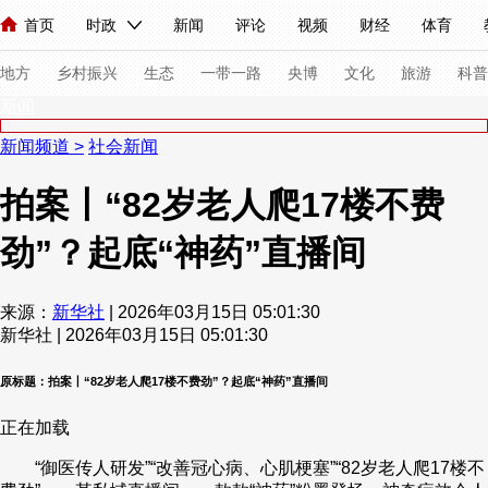
首页
时政
新闻
评论
视频
财经
体育
人民领袖习近平
直播
海外频道
片库
iPanda
栏目大全
联播+
English
中国领导人
节目单
Монгол
听音
央视快评
微视频
习式妙语
主持人
下
地方
乡村振兴
生态
一带一路
央博
文化
旅游
科普
新闻
新闻频道
>
社会新闻
总台春晚
网络春晚
共产党员网
秧纪录
纪录片网
拍案丨“82岁老人爬17楼不费
劲”？起底“神药”直播间
新闻
国内
国际
评论
经济
军事
科技
法
人民领袖习近平
联播+
热解读
天天学习
习式妙语
来源：
新华社
| 2026年03月15日 05:01:30
新华社 | 2026年03月15日 05:01:30
视频
小央视频
小央直播
直播中国
熊猫频道
V
现场
前线
比划
快看
蓝海中国
新兵请入列
原标题：拍案丨“82岁老人爬17楼不费劲”？起底“神药”直播间
正在加载
体育
直播
竞猜
2026年世界杯
2026年冬奥会
“御医传人研发”“改善冠心病、心肌梗塞”“82岁老人爬17楼不
VIP会员
CCTV奥林匹克频道
生活体育大会
体育江湖