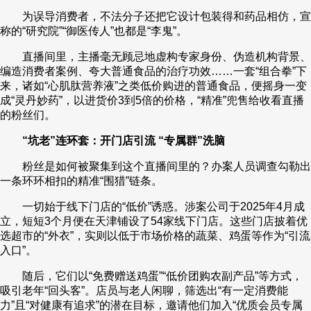
为误导消费者，不法分子还把它设计包装得和药品相仿，宣
称的“研究院”“御医传人”也都是“李鬼”。
直播间里，主播毫无顾忌地虚构专家身份、伪造机构背景、
编造消费者案例、夸大普通食品的治疗功效……一套“组合拳”下
来，诸如“心肌肽营养液”之类低价购进的普通食品，便摇身一变
成“灵丹妙药”，以进货价3到5倍的价格，“精准”兜售给收看直播
的粉丝们。
“坑老”连环套：开门店引流 “专属群”洗脑
粉丝是如何被聚集到这个直播间里的？办案人员调查勾勒出
一条环环相扣的精准“围猎”链条。
一切始于线下门店的“低价”诱惑。涉案公司于2025年4月成
立，短短3个月便在天津铺设了54家线下门店。这些门店披着优
选超市的“外衣”，实则以低于市场价格的蔬菜、鸡蛋等作为“引流
入口”。
随后，它们以“免费赠送鸡蛋”“低价团购农副产品”等方式，
吸引老年“回头客”。店员与老人闲聊，筛选出“有一定消费能
力”且“对健康有追求”的潜在目标，邀请他们加入“优质会员专属