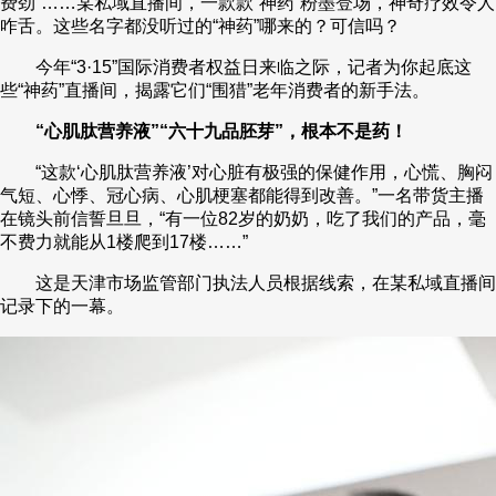
费劲”……某私域直播间，一款款“神药”粉墨登场，神奇疗效令人
咋舌。这些名字都没听过的“神药”哪来的？可信吗？
财经
教育
乡村振兴
生态环境
一带一路
央博
今年“3·15”国际消费者权益日来临之际，记者为你起底这
大国智造
大国展会
大国保险
云顶对话
云起
超
些“神药”直播间，揭露它们“围猎”老年消费者的新手法。
“心肌肽营养液”“六十九品胚芽”，根本不是药！
“这款‘心肌肽营养液’对心脏有极强的保健作用，心慌、胸闷
气短、心悸、冠心病、心肌梗塞都能得到改善。”一名带货主播
在镜头前信誓旦旦，“有一位82岁的奶奶，吃了我们的产品，毫
CCTV.节目官网
直播
节目单
栏目
片库
热播榜
不费力就能从1楼爬到17楼……”
这是天津市场监管部门执法人员根据线索，在某私域直播间
记录下的一幕。