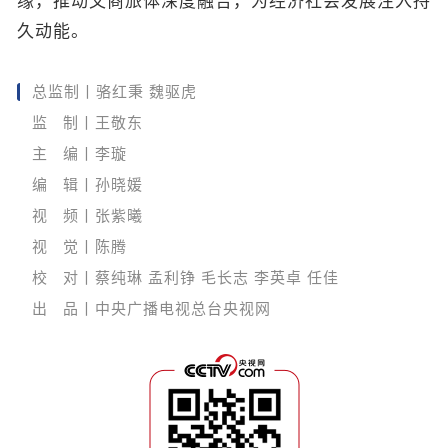
缘，推动文商旅体深度融合，为经济社会发展注入持
久动能。
总监制丨骆红秉 魏驱虎
监 制丨王敬东
主 编丨李璇
编 辑丨孙晓媛
视 频丨张紫曦
视 觉丨陈腾
校 对丨蔡纯琳 孟利铮 毛长志 李英卓 任佳
出 品丨中央广播电视总台央视网