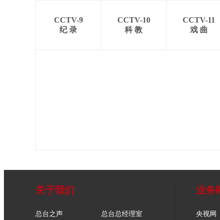
CCTV-9
CCTV-10
CCTV-11
纪 录
科 教
戏 曲
关于我们
业务
总台之声
总台总经理室
央视网