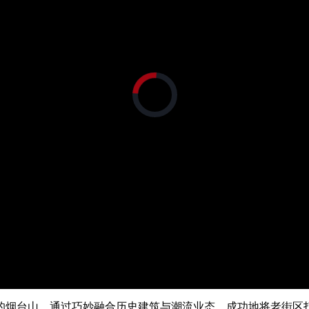
央博
非遗
文化
旅游
科普
健康
乐龄
阅读
云起
超级工厂
智敬中国
全民健康
颜选攻略
海洋
正
在
加
载
热播榜
总台企业白名单
视
频
播
放
器。
的烟台山，通过巧妙融合历史建筑与潮流业态，成功地将老街区