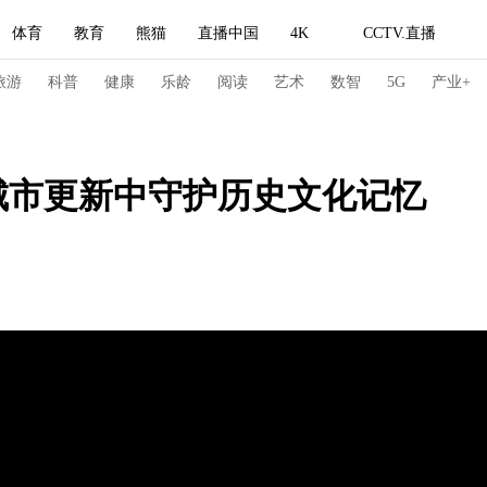
体育
教育
熊猫
直播中国
4K
CCTV.直播
式妙语
主持人
下载央视影音
热解读
天天学习
旅游
科普
健康
乐龄
阅读
艺术
数智
5G
产业+
纪录片网
国家大剧院
大型活动
城市更新中守护历史文化记忆
科技
法治
文娱
人物
公益
图片
习式妙语
央视快评
央视网评
光华锐评
锋面
频道
VR/AR
4K专区
全景新闻
请入列
人生第一次
人生第二次
冬奥会
CBA
NBA
中超
国足
国际足球
网球
综
体育江湖
文化体育
冰雪道路
足球道路