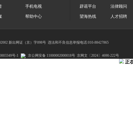
音
手机电视
辟谣平台
法律顾问
媒
帮助中心
望海热线
人才招聘
002 新出网证（京）字098号
违法和不良信息举报电话:010-88427865
003349号-1
京公网安备 11000002000018号
京网文〔2024〕4690-222号
正