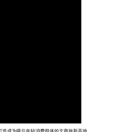
艺术
汽车
数智
5G
产业+
时尚
天气
才艺
网展
央央好物
画
静
质
音
(m)
打造成为吸引年轻消费群体的文商旅新高地。