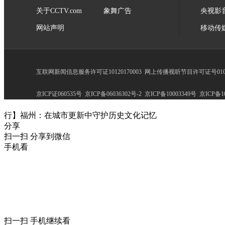
关于CCTV.com
象舞广告
央视影
网站声明
移动传
互联网新闻信息服务许可证10120170003
网上传播视听节目许可证号0102
京ICP证060535号
京ICP备06036302号-2
京ICP备10003349号
京ICP备10
行】福州：在城市更新中守护历史文化记忆
分享
扫一扫 分享到微信
手机看
扫一扫 手机继续看