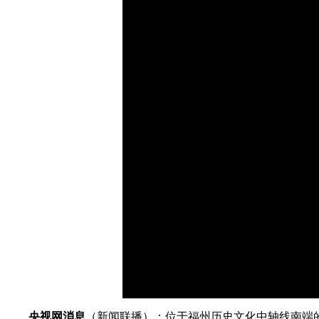
财经
教育
乡村振兴
生态环境
一带一路
大国智造
大国展会
大国保险
云顶对话
CCTV.节目官网
直播
节目单
栏目
片库
加
载
/
完
成
:
0%
央视网消息
（新闻联播）：位于福州历史文化中轴线南端