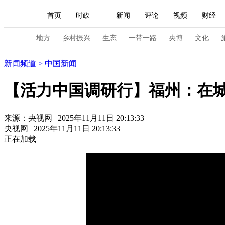
首页
时政
新闻
评论
视频
财经
人民领袖习近平
直播
海外频道
片库
iPanda
栏目大全
联播+
English
中国领导人
节目单
Монгол
听音
央视快评
微视频
习
地方
乡村振兴
生态
一带一路
央博
文化
新闻
新闻频道
>
中国新闻
总台春晚
网络春晚
共产党员网
秧纪录
【活力中国调研行】福州：在
新闻
国内
国际
评论
经济
军事
来源：央视网 | 2025年11月11日 20:13:33
央视网 | 2025年11月11日 20:13:33
人民领袖习近平
联播+
热解读
天天学习
正在加载
视频
小央视频
小央直播
直播中国
熊猫
现场
前线
比划
快看
蓝海中国
新兵
体育
直播
竞猜
2026年世界杯
2026年
VIP会员
CCTV奥林匹克频道
生活体育大会