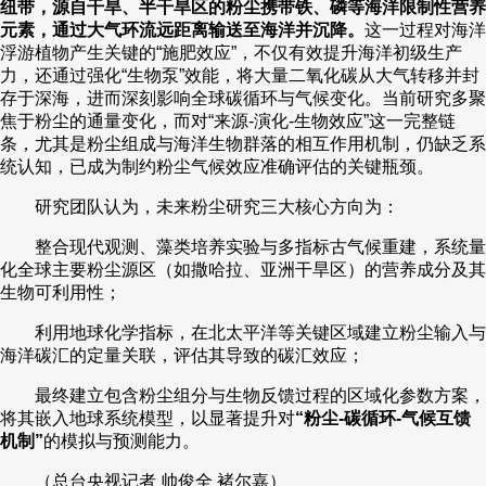
纽带，源自干旱、半干旱区的粉尘携带铁、磷等海洋限制性营养
元素，通过大气环流远距离输送至海洋并沉降。
这一过程对海洋
浮游植物产生关键的“施肥效应”，不仅有效提升海洋初级生产
力，还通过强化“生物泵”效能，将大量二氧化碳从大气转移并封
存于深海，进而深刻影响全球碳循环与气候变化。当前研究多聚
焦于粉尘的通量变化，而对“来源-演化-生物效应”这一完整链
条，尤其是粉尘组成与海洋生物群落的相互作用机制，仍缺乏系
统认知，已成为制约粉尘气候效应准确评估的关键瓶颈。
研究团队认为，未来粉尘研究三大核心方向为：
整合现代观测、藻类培养实验与多指标古气候重建，系统量
化全球主要粉尘源区（如撒哈拉、亚洲干旱区）的营养成分及其
生物可利用性；
利用地球化学指标，在北太平洋等关键区域建立粉尘输入与
海洋碳汇的定量关联，评估其导致的碳汇效应；
最终建立包含粉尘组分与生物反馈过程的区域化参数方案，
将其嵌入地球系统模型，以显著提升对
“粉尘-碳循环-气候互馈
机制”
的模拟与预测能力。
（总台央视记者 帅俊全 褚尔嘉）