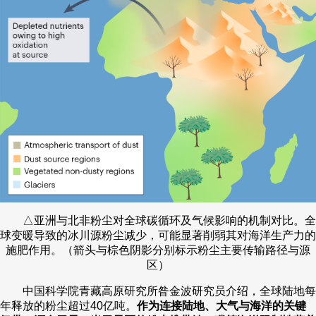
△亚洲与北非粉尘对全球碳循环及气候影响的机制对比。全
球变暖导致的冰川源粉尘减少，可能显著削弱其对海洋生产力的
施肥作用。（箭头与棕色阴影分别标示粉尘主要传输路径与源
区）
中国科学院青藏高原研究所昝金波研究员介绍，全球陆地每
年释放的粉尘超过40亿吨。
作为连接陆地、大气与海洋的关键