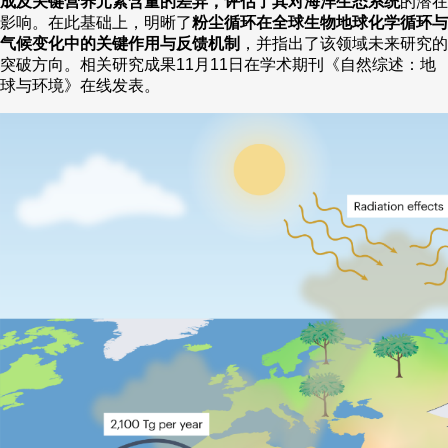
成及关键营养元素含量的差异，评估了其对海洋生态系统
的潜在
影响。在此基础上，明晰了
粉尘循环在全球生物地球化学循环与
财经
教育
乡村振兴
生态环境
一带一路
央博
气候变化中的关键作用与反馈机制
，并指出了该领域未来研究的
突破方向。相关研究成果11月11日在学术期刊《自然综述：地
大国智造
大国展会
大国保险
云顶对话
云起
超
球与环境》在线发表。
CCTV.节目官网
直播
节目单
栏目
片库
热播榜