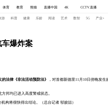
体育
教育
熊猫
直播中国
4K
CCTV.直播
式妙语
主持人
下载央视影音
热解读
天天学习
旅游
科普
健康
乐龄
阅读
艺术
数智
5G
产业+
纪录片网
国家大剧院
大型活动
汽车爆炸案
科技
法治
文娱
人物
公益
图片
习式妙语
央视快评
央视网评
光华锐评
锋面
频道
VR/AR
4K专区
全景新闻
义的法律《非法活动预防法》
，对首都新德里11月10日傍晚发
请入列
人生第一次
人生第二次
方邦均已进入高度警戒状态。
冬奥会
CBA
NBA
中超
国足
国际足球
网球
综
机构将很快得出结论。（总台记者 邬姣喆）
体育江湖
文化体育
冰雪道路
足球道路