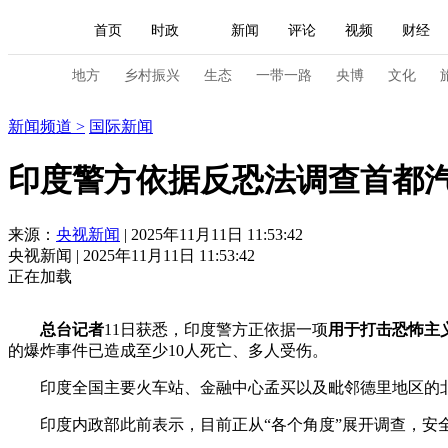
首页
时政
新闻
评论
视频
财经
人民领袖习近平
直播
海外频道
片库
iPanda
栏目大全
联播+
English
中国领导人
节目单
Монгол
听音
央视快评
微视频
习
地方
乡村振兴
生态
一带一路
央博
文化
新闻
新闻频道
>
国际新闻
总台春晚
网络春晚
共产党员网
秧纪录
印度警方依据反恐法调查首都
新闻
国内
国际
评论
经济
军事
来源：
央视新闻
| 2025年11月11日 11:53:42
央视新闻 | 2025年11月11日 11:53:42
人民领袖习近平
联播+
热解读
天天学习
正在加载
视频
小央视频
小央直播
直播中国
熊猫
总台记者
11日获悉，印度警方正依据一项
用于打击恐怖主
现场
前线
比划
快看
蓝海中国
新兵
的爆炸事件已造成至少10人死亡、多人受伤。
印度全国主要火车站、金融中心孟买以及毗邻德里地区的北
体育
直播
竞猜
2026年世界杯
2026年
印度内政部此前表示，目前正从“各个角度”展开调查，安全
VIP会员
CCTV奥林匹克频道
生活体育大会