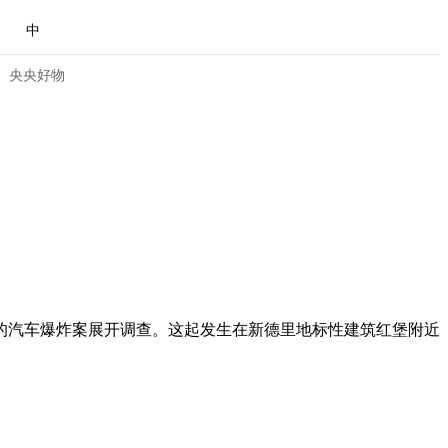
中
央央好物
生的汽车爆炸案展开调查。这起发生在新德里地标性建筑红堡附近
合体育
亚冬会