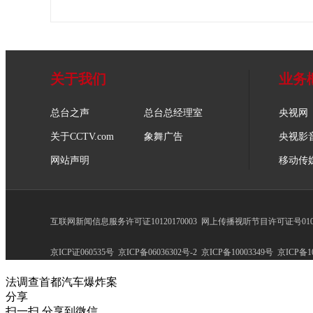
关于我们
业务
总台之声
总台总经理室
央视网
关于CCTV.com
象舞广告
央视影
网站声明
移动传
互联网新闻信息服务许可证10120170003
网上传播视听节目许可证号0102
京ICP证060535号
京ICP备06036302号-2
京ICP备10003349号
京ICP备10
法调查首都汽车爆炸案
分享
扫一扫 分享到微信