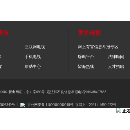
概况
更多链接
互联网电视
网上有害信息举报专区
音
手机电视
辟谣平台
法律顾问
媒
帮助中心
望海热线
人才招聘
002 新出网证（京）字098号
违法和不良信息举报电话:010-88427865
003349号-1
京公网安备 11000002000018号
京网文〔2024〕4690-222号
正