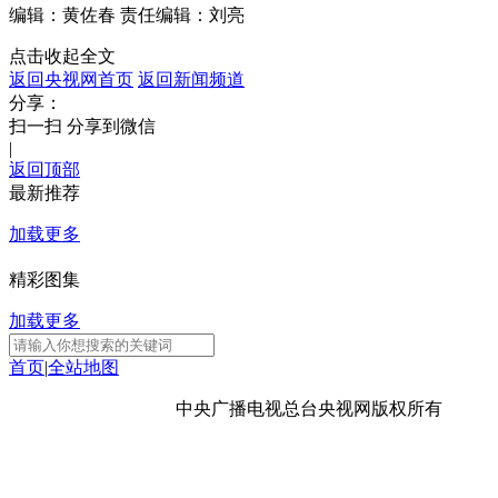
编辑：黄佐春
责任编辑：刘亮
财经
教育
乡村振兴
生态环境
一带一路
点击收起全文
大国智造
大国展会
大国保险
云顶对话
返回央视网首页
返回新闻频道
分享：
扫一扫 分享到微信
|
返回顶部
最新推荐
CCTV.节目官网
直播
节目单
栏目
片库
加载更多
精彩图集
加载更多
首页
|
全站地图
京ICP备10003349号-1
中央广播电视总台
央视网
版权所有