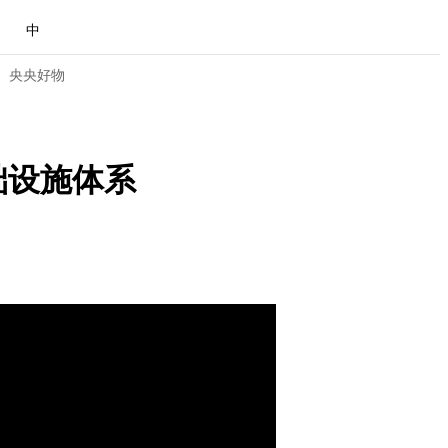
中
央央好物
础设施体系
合体育
亚冬会