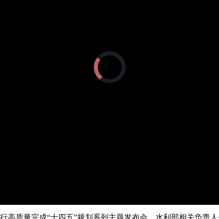
央博
非遗
文化
旅游
科普
健康
乐龄
阅读
云起
超级工厂
智敬中国
全民健康
颜选攻略
海洋
正
在
加
载
热播榜
总台企业白名单
视
频
播
放
器。
举行高质量完成“十四五”规划系列主题发布会。水利部相关负责人