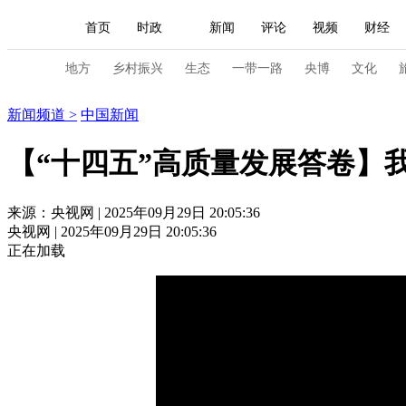
首页
时政
新闻
评论
视频
财经
人民领袖习近平
直播
海外频道
片库
iPanda
栏目大全
联播+
English
中国领导人
节目单
Монгол
听音
央视快评
微视频
习
地方
乡村振兴
生态
一带一路
央博
文化
新闻
新闻频道
>
中国新闻
总台春晚
网络春晚
共产党员网
秧纪录
【“十四五”高质量发展答卷】
新闻
国内
国际
评论
经济
军事
来源：央视网 | 2025年09月29日 20:05:36
央视网 | 2025年09月29日 20:05:36
人民领袖习近平
联播+
热解读
天天学习
正在加载
视频
小央视频
小央直播
直播中国
熊猫
现场
前线
比划
快看
蓝海中国
新兵
体育
直播
竞猜
2026年世界杯
2026年
VIP会员
CCTV奥林匹克频道
生活体育大会