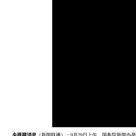
财经
教育
乡村振兴
生态环境
一带一路
大国智造
大国展会
大国保险
云顶对话
CCTV.节目官网
直播
节目单
栏目
片库
加
载
/
完
成
:
0%
央视网消息
（新闻联播）：9月29日上午，国务院新闻办