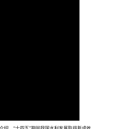
艺术
汽车
数智
5G
产业+
时尚
天气
才艺
网展
央央好物
画
静
质
音
(m)
介绍，“十四五”期间我国水利发展取得新成效。