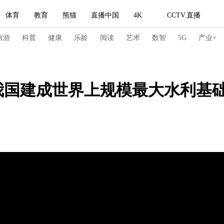
体育
教育
熊猫
直播中国
4K
CCTV.直播
式妙语
主持人
下载央视影音
热解读
天天学习
旅游
科普
健康
乐龄
阅读
艺术
数智
5G
产业+
纪录片网
国家大剧院
大型活动
我国建成世界上规模最大水利基
科技
法治
文娱
人物
公益
图片
习式妙语
央视快评
央视网评
光华锐评
锋面
频道
VR/AR
4K专区
全景新闻
请入列
人生第一次
人生第二次
冬奥会
CBA
NBA
中超
国足
国际足球
网球
综
体育江湖
文化体育
冰雪道路
足球道路