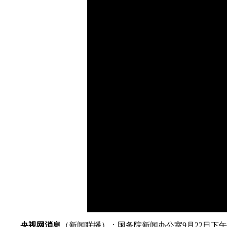
财经
教育
乡村振兴
生态环境
一带一路
大国智造
大国展会
大国保险
云顶对话
CCTV.节目官网
直播
节目单
栏目
片库
加
载
/
完
成
:
0%
央视网消息
（新闻联播）：国务院新闻办公室9月22日下