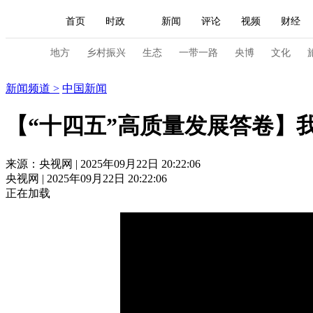
首页
时政
新闻
评论
视频
财经
人民领袖习近平
直播
海外频道
片库
iPanda
栏目大全
联播+
English
中国领导人
节目单
Монгол
听音
央视快评
微视频
习
地方
乡村振兴
生态
一带一路
央博
文化
新闻
新闻频道
>
中国新闻
总台春晚
网络春晚
共产党员网
秧纪录
【“十四五”高质量发展答卷】
新闻
国内
国际
评论
经济
军事
来源：央视网 | 2025年09月22日 20:22:06
央视网 | 2025年09月22日 20:22:06
人民领袖习近平
联播+
热解读
天天学习
正在加载
视频
小央视频
小央直播
直播中国
熊猫
现场
前线
比划
快看
蓝海中国
新兵
体育
直播
竞猜
2026年世界杯
2026年
VIP会员
CCTV奥林匹克频道
生活体育大会