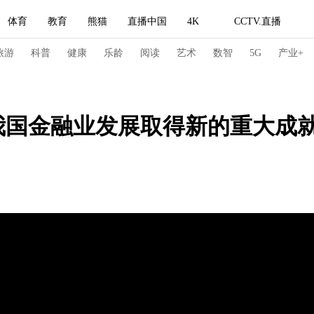
体育
教育
熊猫
直播中国
4K
CCTV.直播
式妙语
主持人
下载央视影音
热解读
天天学习
旅游
科普
健康
乐龄
阅读
艺术
数智
5G
产业+
纪录片网
国家大剧院
大型活动
我国金融业发展取得新的重大成
科技
法治
文娱
人物
公益
图片
习式妙语
央视快评
央视网评
光华锐评
锋面
频道
VR/AR
4K专区
全景新闻
请入列
人生第一次
人生第二次
冬奥会
CBA
NBA
中超
国足
国际足球
网球
综
体育江湖
文化体育
冰雪道路
足球道路