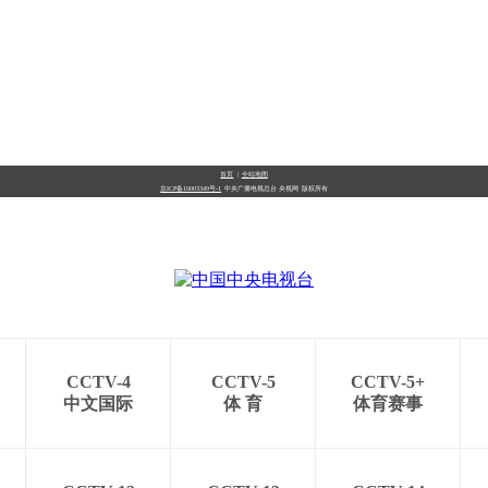
首页
|
全站地图
京ICP备10003349号-1
中央广播电视总台
央视网
版权所有
CCTV-4
CCTV-5
CCTV-5+
中文国际
体 育
体育赛事