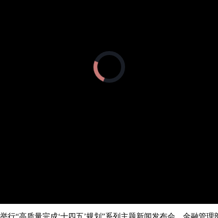
央博
非遗
文化
旅游
科普
健康
乐龄
阅读
云起
超级工厂
智敬中国
全民健康
颜选攻略
海洋
正
在
加
载
热播榜
总台企业白名单
视
频
播
放
器。
午举行“高质量完成‘十四五’规划”系列主题新闻发布会，金融管