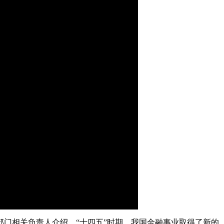
艺术
汽车
数智
5G
产业+
时尚
天气
才艺
网展
央央好物
画
静
质
音
(m)
理部门相关负责人介绍，“十四五”时期，我国金融事业取得了新的