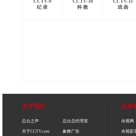
CCTV-9
CCTV-10
CCTV-11
纪 录
科 教
戏 曲
关于我们
业务
总台之声
总台总经理室
央视网
关于CCTV.com
象舞广告
央视影