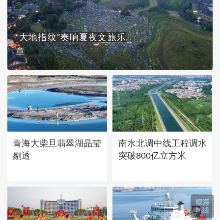
“大地指纹”奏响夏夜文旅乐
章
青海大柴旦翡翠湖晶莹
南水北调中线工程调水
剔透
突破800亿立方米