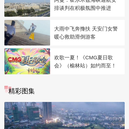
排谈判在积极氛围中推进
大雨中飞奔搀扶 天安门女警
暖心救助滑倒游客
欢歌一夏！《CMG夏日歌
会》（榆林站）如约而至！
精彩图集