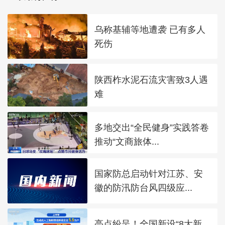
乌称基辅等地遭袭 已有多人
死伤
陕西柞水泥石流灾害致3人遇
难
多地交出“全民健身”实践答卷
推动“文商旅体...
国家防总启动针对江苏、安
徽的防汛防台风四级应...
亮点纷呈！全国新设“8大新